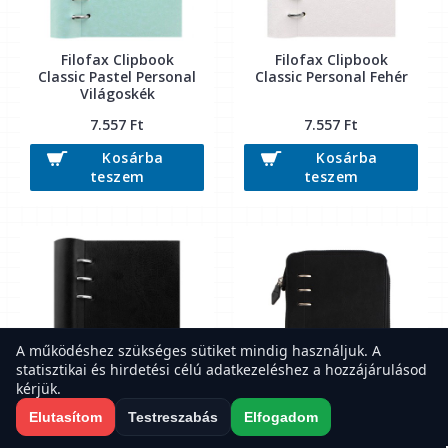
Filofax Clipbook
Filofax Clipbook
Classic Pastel Personal
Classic Personal Fehér
Világoskék
7.557 Ft
7.557 Ft
Kosárba
Kosárba
teszem
teszem
A működéshez szükséges sütiket mindig használjuk. A
statisztikai és hirdetési célú adatkezeléshez a hozzájárulásod
kérjük.
Elutasítom
Testreszabás
Elfogadom
Filofax Clipbook
Filofax Clipbook
Classic Personal
Classic Personal Zip