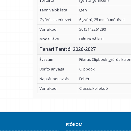
Tolltartó
Igen (a gerincen)
Tennivalók lista
Igen
Gyűrűs szerkezet
6 gyűrű, 25 mm átmérővel
Vonalkód
5015142261290
Modell éve
Dátum nélküli
Tanári Tanítói 2026-2027
Évszám
Filofax Clipbook gyűrűs kal
Borító anyaga
Clipbook
Naptár beosztás
Fehér
Vonalkód
Classic kollekció
FIÓKOM