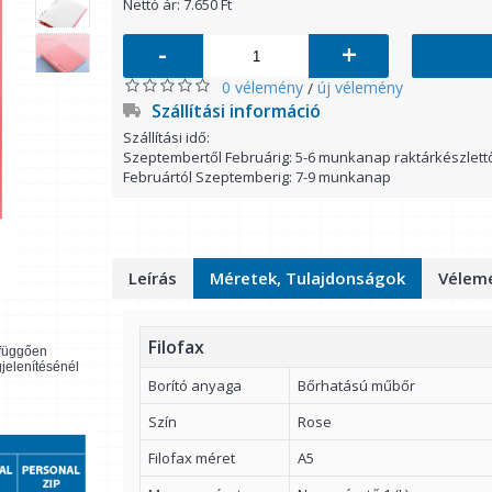
Nettó ár: 7.650 Ft
-
+
0 vélemény
új vélemény
/
Szállítási információ
Szállítási idő:
Szeptembertől Februárig: 5-6 munkanap raktárkészlett
Februártól Szeptemberig: 7-9 munkanap
Leírás
Méretek, Tulajdonságok
Vélemé
Filofax
l függően
gjelenítésénél
Borító anyaga
Bőrhatású műbőr
Szín
Rose
Filofax méret
A5