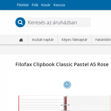
Főoldal
Fiók
Kosár
Kassza
Asztali naptár
Képes falinaptár
Határidőn
Filofax Clipbook Classic Pastel A5 Rose