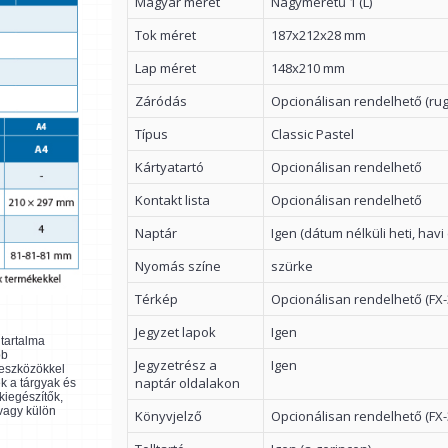
Magyar méret
Nagyméretű 1 (L)
Tok méret
187x212x28 mm
Lap méret
148x210 mm
Záródás
Opcionálisan rendelhető (ru
Típus
Classic Pastel
Kártyatartó
Opcionálisan rendelhető
Kontakt lista
Opcionálisan rendelhető
Naptár
Igen (dátum nélküli heti, havi
Nyomás színe
szürke
Térkép
Opcionálisan rendelhető (FX-
Jegyzet lapok
Igen
ltartalma
bb
Jegyzetrész a
Igen
 eszközökkel
naptár oldalakon
k a tárgyak és
kiegészítők,
 vagy külön
Könyvjelző
Opcionálisan rendelhető (FX-