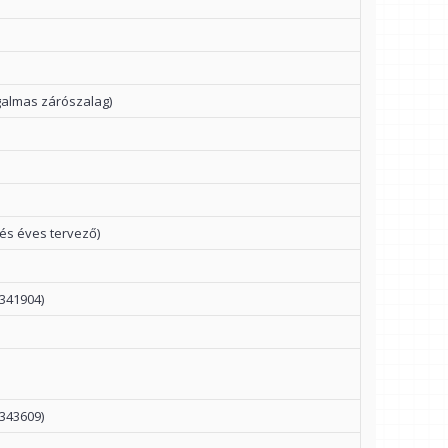
galmas zárószalag)
 és éves tervező)
341904)
343609)