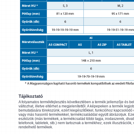
Tájékoztató
A folyamatos termékfejlesztés következtében a termék jellemzője és be
változhat, illetve eltérhet a megjelenítettől. A képepeken a termék legjo
bemutatására törekszünk, ezért kiegészítőkkel, funkcióhoz kapcsolódó
vagy más hasonló termékekkel, termékcsaláddal együtt ábrázoljuk. Eze
eszközök (más termékek, a termékcsalád többi tagja, irodaszerek, divat
telefonok, tabletek, stb.) nem tartoznak a termékhez, ezek illusztrációk,
rendelhető termékek.