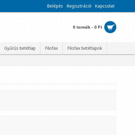
Belépés
Regisztráció
Kapcsolat
0 termék - 0 Ft
Gyűrűs betétlap
Filofax
Filofax betétlapok