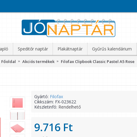
apló
Speditőr naptár
Plakátnaptár
Gyűrűs kalendárium
Főoldal
Akciós termékek
Filofax Clipbook Classic Pastel A5 Rose
Gyártó:
Filofax
Cikkszám:
FX-023622
Készletinfó:
Rendelhető
9.716 Ft