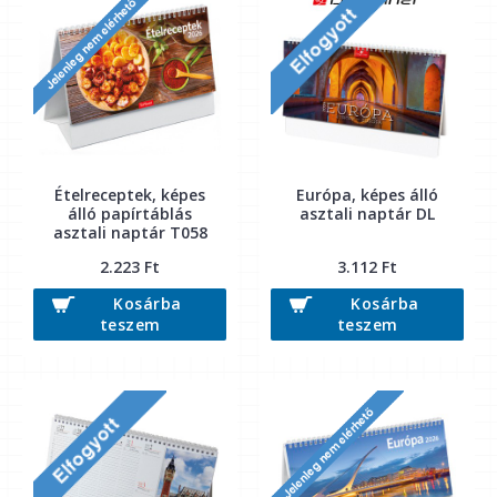
Ételreceptek, képes
Európa, képes álló
álló papírtáblás
asztali naptár DL
asztali naptár T058
2.223 Ft
3.112 Ft
Kosárba
Kosárba
teszem
teszem