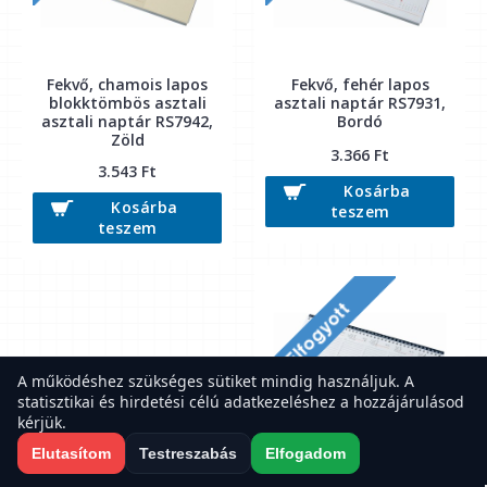
Fekvő, chamois lapos
Fekvő, fehér lapos
blokktömbös asztali
asztali naptár RS7931,
asztali naptár RS7942,
Bordó
Zöld
3.366 Ft
3.543 Ft
Kosárba
Kosárba
teszem
teszem
A működéshez szükséges sütiket mindig használjuk. A
statisztikai és hirdetési célú adatkezeléshez a hozzájárulásod
kérjük.
Elutasítom
Testreszabás
Elfogadom
Fekvő, fehér lapos