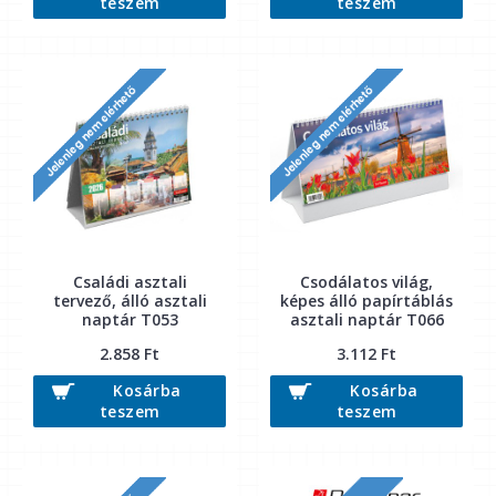
teszem
teszem
Családi asztali
Csodálatos világ,
tervező, álló asztali
képes álló papírtáblás
naptár T053
asztali naptár T066
2.858 Ft
3.112 Ft
Kosárba
Kosárba
teszem
teszem