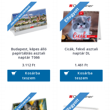
Budapest, képes álló
Cicák, fekvő asztali
papírtáblás asztali
naptár DL
naptár T066
3.112 Ft
1.461 Ft
Kosárba
Kosárba
teszem
teszem