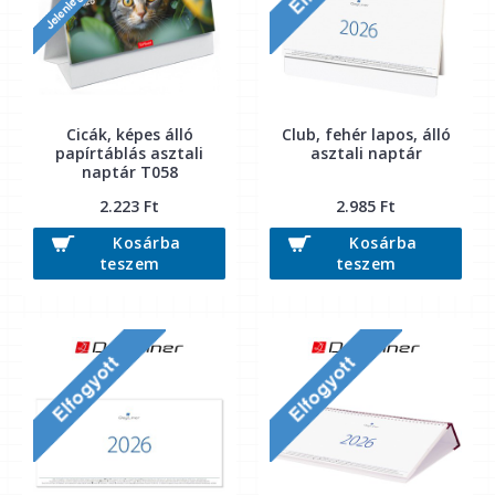
Cicák, képes álló
Club, fehér lapos, álló
papírtáblás asztali
asztali naptár
naptár T058
2.223 Ft
2.985 Ft
Kosárba
Kosárba
teszem
teszem