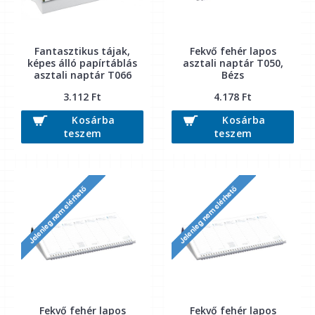
Fantasztikus tájak,
Fekvő fehér lapos
képes álló papírtáblás
asztali naptár T050,
asztali naptár T066
Bézs
3.112 Ft
4.178 Ft
Kosárba
Kosárba
teszem
teszem
Fekvő fehér lapos
Fekvő fehér lapos