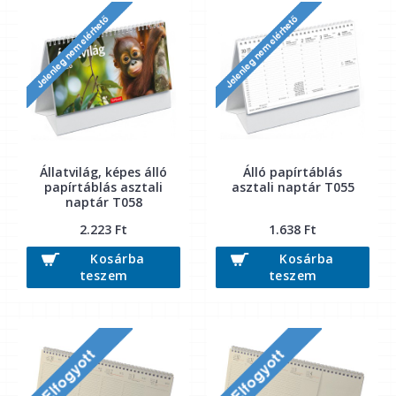
Állatvilág, képes álló
Álló papírtáblás
papírtáblás asztali
asztali naptár T055
naptár T058
2.223 Ft
1.638 Ft
Kosárba
Kosárba
teszem
teszem