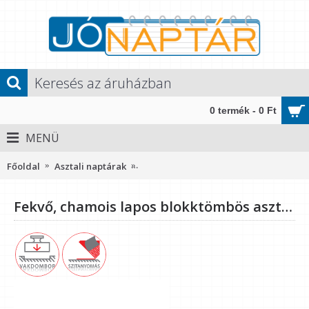
0 termék - 0 Ft
MENÜ
Főoldal
Asztali naptárak
Fekvő, chamois lapos blokktömbös aszt
Fekvő, chamois lapos blokktömbös asztali asztali naptár RS7942, Kék