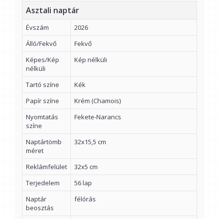
Asztali naptár
Évszám
2026
Álló/Fekvő
Fekvő
Képes/Kép
Kép nélküli
nélküli
Tartó színe
Kék
Papír színe
Krém (Chamois)
Nyomtatás
Fekete-Narancs
színe
Naptártömb
32x15,5 cm
méret
Reklámfelület
32x5 cm
Terjedelem
56 lap
Naptár
félórás
beosztás