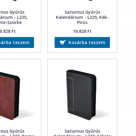
rnus Gyűrűs
Saturnus Gyűrűs
árium - L225,
Kalendárium - L225, Kék-
ete-Szürke
Piros
6.828 Ft
16.828 Ft
sárba teszem
Kosárba teszem
rnus Gyűrűs
Saturnus Gyűrűs