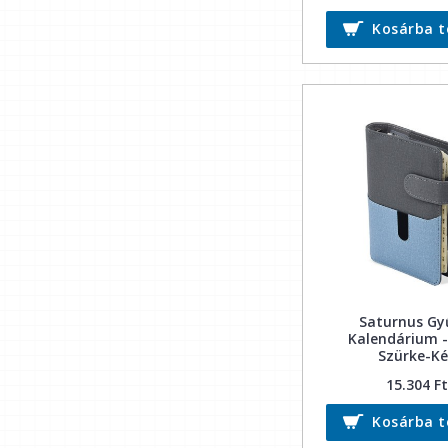
Kosárba 
Saturnus Gy
Kalendárium -
Szürke-K
15.304 Ft
Kosárba 