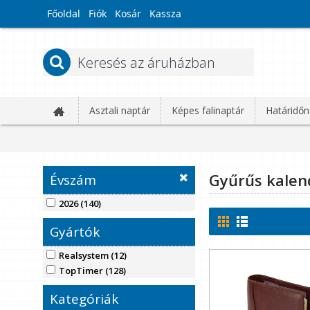
Főoldal
Fiók
Kosár
Kassza
Asztali naptár
Képes falinaptár
Határidőn
Gyűrűs kale
Évszám
2026 (140)
Gyártók
Realsystem (12)
TopTimer (128)
Kategóriák