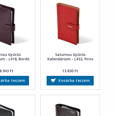
rnus Gyűrűs
Saturnus Gyűrűs
um - L418, Bordó
Kalendárium - L432, Piros
8.943 Ft
13.830 Ft
sárba teszem
Kosárba teszem