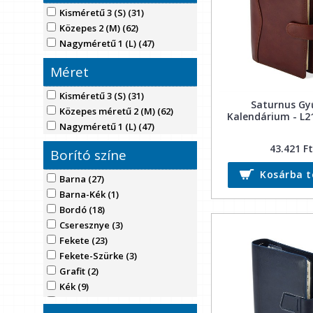
Kisméretű 3 (S) (31)
Közepes 2 (M) (62)
Nagyméretű 1 (L) (47)
Méret
Kisméretű 3 (S) (31)
Saturnus Gy
Közepes méretű 2 (M) (62)
Kalendárium - L2
Nagyméretű 1 (L) (47)
43.421 Ft
Borító színe
Kosárba 
Barna (27)
Barna-Kék (1)
Bordó (18)
Cseresznye (3)
Fekete (23)
Fekete-Szürke (3)
Grafit (2)
Kék (9)
Kék-Piros (2)