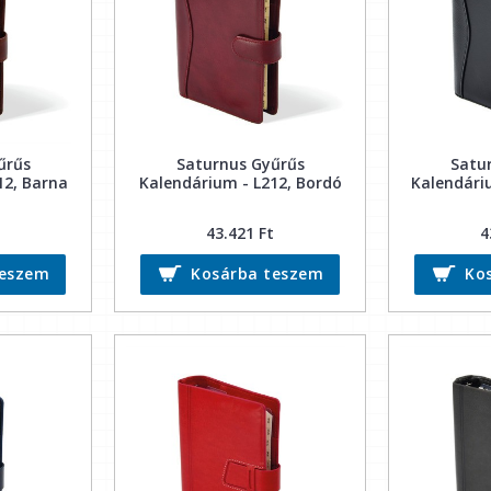
űrűs
Saturnus Gyűrűs
Satu
12, Barna
Kalendárium - L212, Bordó
Kalendáriu
43.421 Ft
4
teszem
Kosárba teszem
Ko