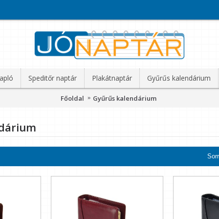
apló
Speditőr naptár
Plakátnaptár
Gyűrűs kalendárium
Főoldal
Gyűrűs kalendárium
ndárium
Sor