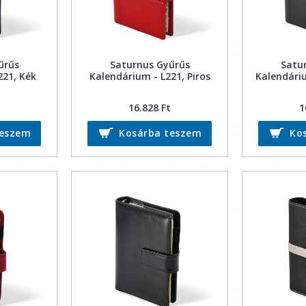
űrűs
Saturnus Gyűrűs
Satu
221, Kék
Kalendárium - L221, Piros
Kalendáriu
16.828 Ft
1
teszem
Kosárba teszem
Ko