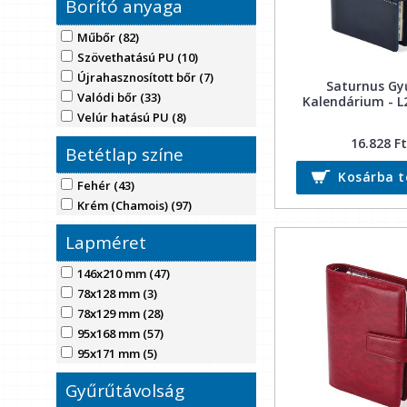
Borító anyaga
Lila (5)
Mályva (1)
Műbőr (82)
Pink (4)
Szövethatású PU (10)
Piros (6)
Újrahasznosított bőr (7)
Saturnus Gy
Sötétbarna (3)
Valódi bőr (33)
Kalendárium - L
Szürke (2)
Velúr hatású PU (8)
Szürke-Barna (2)
16.828 Ft
Szürke-Fekete (1)
Betétlap színe
Szürke-Kék (5)
Kosárba 
Szürke-Lazac (2)
Fehér (43)
Szürke-Narancs (1)
Krém (Chamois) (97)
Szürke-Piros (1)
Lapméret
Szürke-Szürke (2)
Szürke-Zöld (2)
146x210 mm (47)
Világosbarna (3)
78x128 mm (3)
Világoskék (1)
78x129 mm (28)
Világoskék-Bézs (2)
95x168 mm (57)
Vörös (3)
95x171 mm (5)
Zöld (6)
Gyűrűtávolság