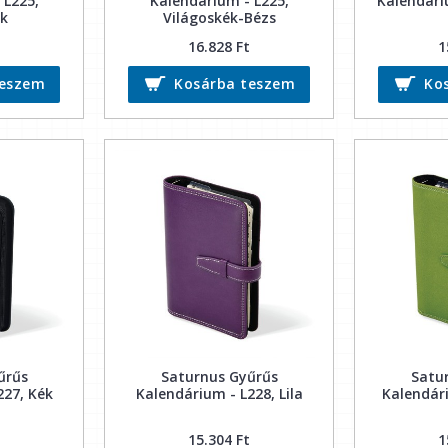
 L225,
Kalendárium - L225,
Kalendári
ék
Világoskék-Bézs
16.828 Ft
1
teszem
Kosárba teszem
Ko
űrűs
Saturnus Gyűrűs
Satu
227, Kék
Kalendárium - L228, Lila
Kalendári
15.304 Ft
1