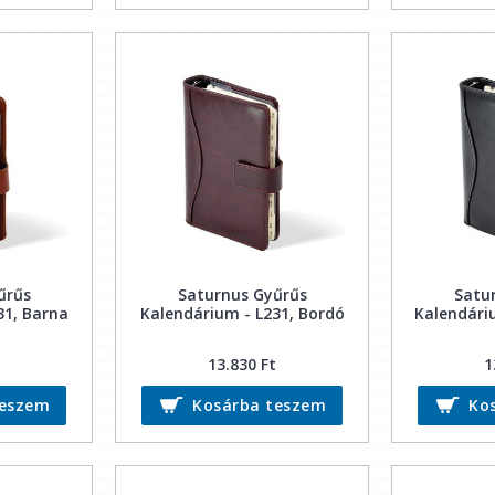
űrűs
Saturnus Gyűrűs
Satu
31, Barna
Kalendárium - L231, Bordó
Kalendáriu
13.830 Ft
1
teszem
Kosárba teszem
Ko