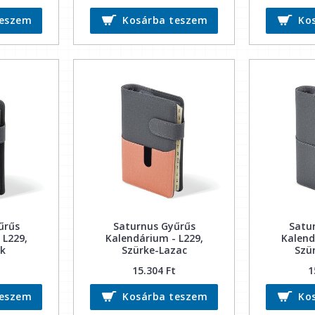
teszem
Kosárba teszem
Ko
űrűs
Saturnus Gyűrűs
Satu
 L229,
Kalendárium - L229,
Kalend
ék
Szürke-Lazac
Szü
15.304 Ft
1
teszem
Kosárba teszem
Ko