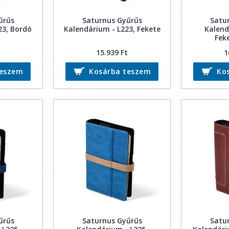
űrűs
Saturnus Gyűrűs
Satu
23, Bordó
Kalendárium - L223, Fekete
Kalend
Fek
15.939 Ft
1
teszem
Kosárba teszem
Ko
űrűs
Saturnus Gyűrűs
Satu