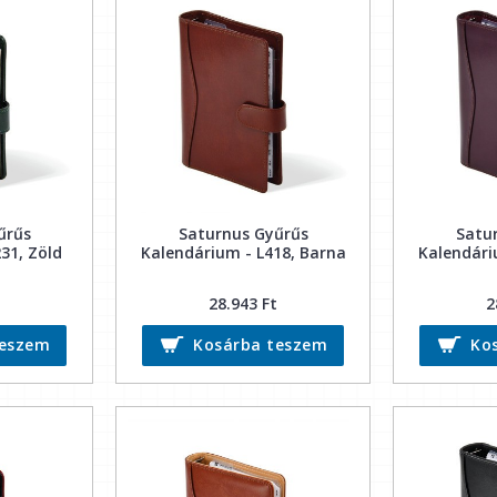
űrűs
Saturnus Gyűrűs
Satu
31, Zöld
Kalendárium - L418, Barna
Kalendári
28.943 Ft
2
teszem
Kosárba teszem
Ko