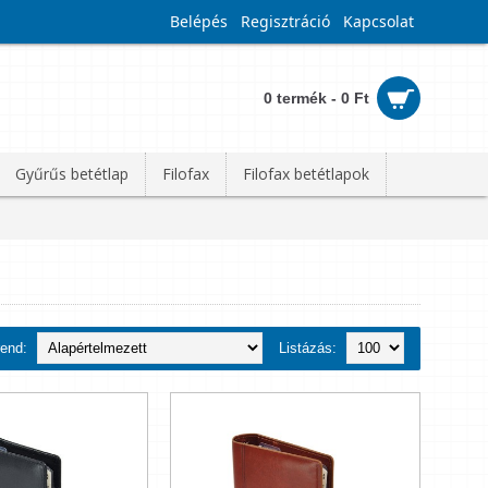
Belépés
Regisztráció
Kapcsolat
0 termék - 0 Ft
Gyűrűs betétlap
Filofax
Filofax betétlapok
rend:
Listázás: