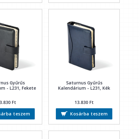
rnus Gyűrűs
Saturnus Gyűrűs
m - L231, Fekete
Kalendárium - L231, Kék
3.830 Ft
13.830 Ft
sárba teszem
Kosárba teszem