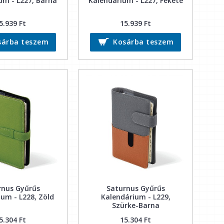
um - L227, Barna
Kalendárium - L227, Fekete
5.939 Ft
15.939 Ft
sárba teszem
Kosárba teszem
rnus Gyűrűs
Saturnus Gyűrűs
um - L228, Zöld
Kalendárium - L229,
Szürke-Barna
5.304 Ft
15.304 Ft