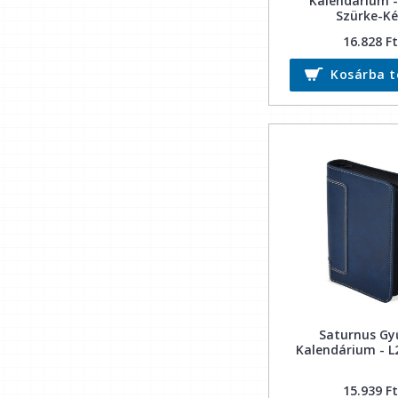
Kalendárium -
Szürke-K
16.828 Ft
Kosárba 
Saturnus Gy
Kalendárium - L
15.939 Ft