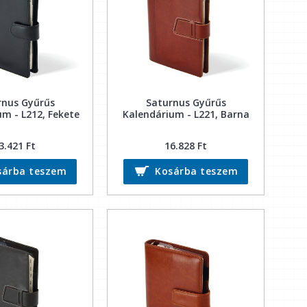
rnus Gyűrűs
Saturnus Gyűrűs
m - L212, Fekete
Kalendárium - L221, Barna
3.421 Ft
16.828 Ft
sárba teszem
Kosárba teszem