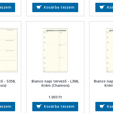
teszem
Kosárba teszem
Ko
ő - S358,
Bianco napi tervező - L368,
Bianco nap
ois)
Krém (Chamois)
Krém
1.003 Ft
teszem
Kosárba teszem
Ko