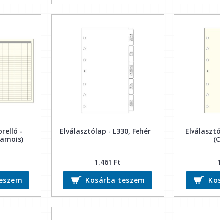
relló -
Elválasztólap - L330, Fehér
Elválasztó
hamois)
(
1.461 Ft
teszem
Kosárba teszem
Ko