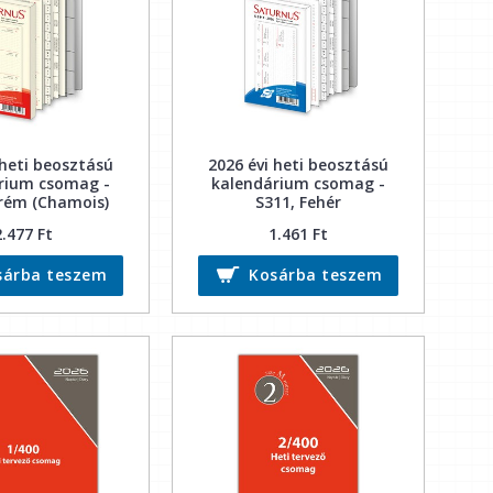
 heti beosztású
2026 évi heti beosztású
rium csomag -
kalendárium csomag -
rém (Chamois)
S311, Fehér
2.477 Ft
1.461 Ft
sárba teszem
Kosárba teszem