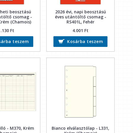
 heti beosztású
2026 évi, napi beosztású
ntöltő csomag -
éves utántöltő csomag -
Krém (Chamois)
RS401L, Fehér
1.130 Ft
4.001 Ft
sárba teszem
Kosárba teszem
lló - M370, Krém
Bianco elválasztólap - L331,