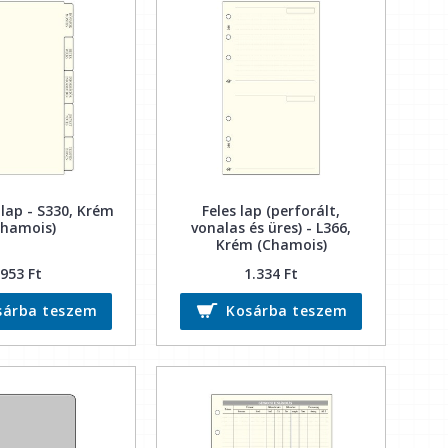
lap - S330, Krém
Feles lap (perforált,
Chamois)
vonalas és üres) - L366,
Krém (Chamois)
953 Ft
1.334 Ft
sárba teszem
Kosárba teszem