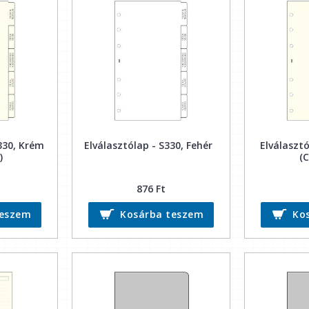
330, Krém
Elválasztólap - S330, Fehér
Elválasztó
)
(
876 Ft
teszem
Kosárba teszem
Ko