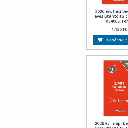
2026 évi, heti b
éves utántöltő 
RS400S, Fe
1.130 Ft
Kosárba 
2026 évi, napi b