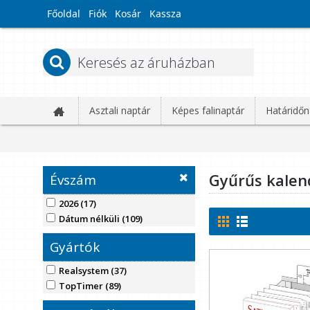
Főoldal
Fiók
Kosár
Kassza
Asztali naptár
Képes falinaptár
Határidőn
Gyűrűs kalen
Évszám
2026 (17)
Dátum nélküli (109)
Gyártók
Realsystem (37)
TopTimer (89)