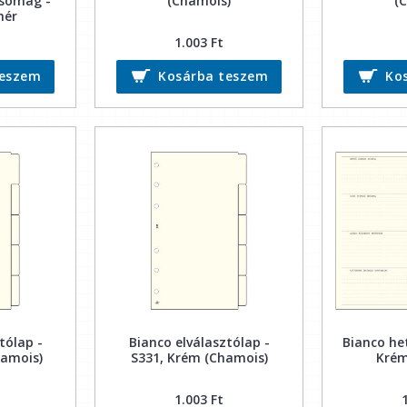
csomag -
(Chamois)
(
hér
1.003 Ft
teszem
Kosárba teszem
Ko
tólap -
Bianco elválasztólap -
Bianco het
hamois)
S331, Krém (Chamois)
Krém
1.003 Ft