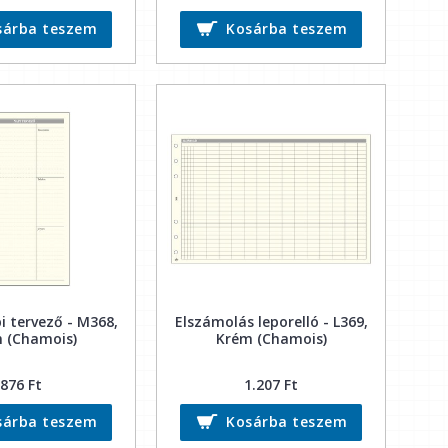
sárba teszem
Kosárba teszem
i tervező - M368,
Elszámolás leporelló - L369,
 (Chamois)
Krém (Chamois)
876 Ft
1.207 Ft
sárba teszem
Kosárba teszem