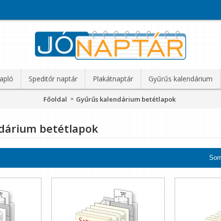
apló
Speditőr naptár
Plakátnaptár
Gyűrűs kalendárium
Főoldal
Gyűrűs kalendárium betétlapok
dárium betétlapok
Sor