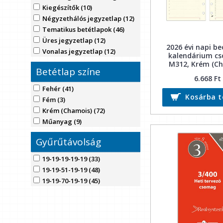
Kiegészítők (10)
Négyzethálós jegyzetlap (12)
Tematikus betétlapok (46)
Üres jegyzetlap (12)
2026 évi napi b
Vonalas jegyzetlap (12)
kalendárium c
M312, Krém (C
Betétlap színe
6.668 Ft
Fehér (41)
Kosárba 
Fém (3)
Krém (Chamois) (72)
Műanyag (9)
Gyűrűtávolság
19-19-19-19-19 (33)
19-19-51-19-19 (48)
19-19-70-19-19 (45)