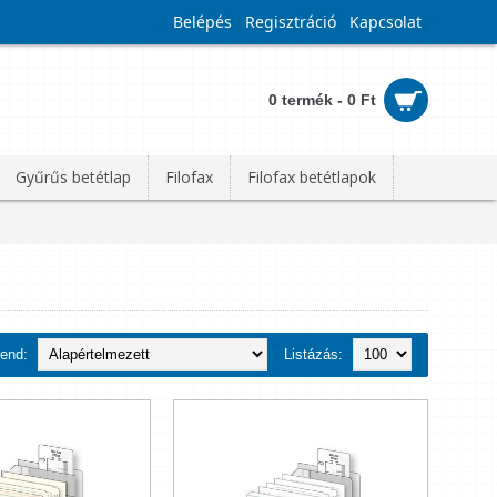
Belépés
Regisztráció
Kapcsolat
0 termék - 0 Ft
Gyűrűs betétlap
Filofax
Filofax betétlapok
rend:
Listázás: