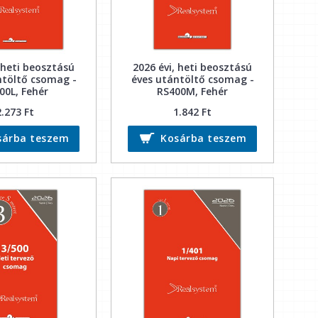
 heti beosztású
2026 évi, heti beosztású
ntöltő csomag -
éves utántöltő csomag -
00L, Fehér
RS400M, Fehér
2.273 Ft
1.842 Ft
sárba teszem
Kosárba teszem