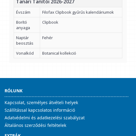
Tanári Tanítói 2026-2027
Évszám
Filofax Clipbook gyűrűs kalendáriumok
Borító
Clipbook
anyaga
Naptár
Fehér
beosztás
Vonalkód
Botanical kollekció
RÓLUNK
Kapcsolat, személyes átvételi helyek
Szállítással kapcsolatos információ
Adatvédelmi és adatkezelési szabályzat
Általános szerződési feltételek
EXTRÁK