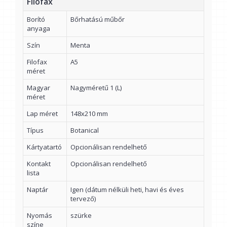
Filofax
Borító
Bőrhatású műbőr
anyaga
Szín
Menta
Filofax
A5
méret
Magyar
Nagyméretű 1 (L)
méret
Lap méret
148x210 mm
Típus
Botanical
Kártyatartó
Opcionálisan rendelhető
Kontakt
Opcionálisan rendelhető
lista
Naptár
Igen (dátum nélküli heti, havi és éves
tervező)
Nyomás
szürke
színe