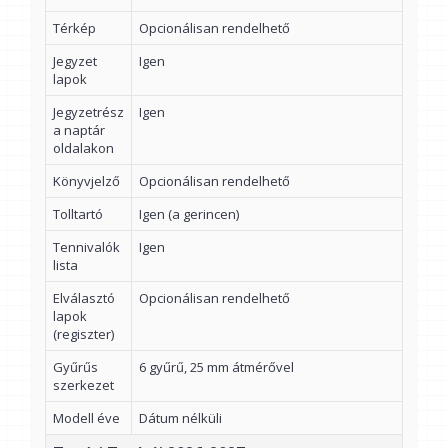
Térkép
Opcionálisan rendelhető
Jegyzet
Igen
lapok
Jegyzetrész
Igen
a naptár
oldalakon
Könyvjelző
Opcionálisan rendelhető
Tolltartó
Igen (a gerincen)
Tennivalók
Igen
lista
Elválasztó
Opcionálisan rendelhető
lapok
(regiszter)
Gyűrűs
6 gyűrű, 25 mm átmérővel
szerkezet
Modell éve
Dátum nélküli