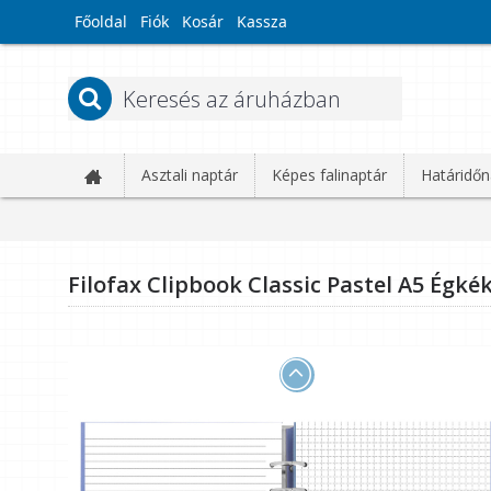
Főoldal
Fiók
Kosár
Kassza
Asztali naptár
Képes falinaptár
Határidőn
Filofax Clipbook Classic Pastel A5 Égké