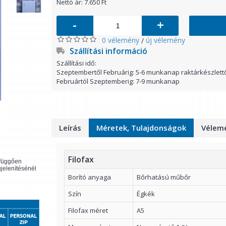
Nettó ár: 7.650 Ft
-
+
0 vélemény
új vélemény
/
Szállítási információ
Szállítási idő:
Szeptembertől Februárig: 5-6 munkanap raktárkészlett
Februártól Szeptemberig: 7-9 munkanap
Leírás
Méretek, Tulajdonságok
Vélemé
Filofax
l függően
gjelenítésénél
Borító anyaga
Bőrhatású műbőr
Szín
Égkék
Filofax méret
A5