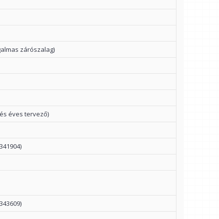
galmas zárószalag)
 és éves tervező)
341904)
343609)