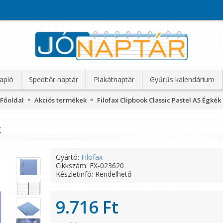
apló
Speditőr naptár
Plakátnaptár
Gyűrűs kalendárium
Főoldal
Akciós termékek
Filofax Clipbook Classic Pastel A5 Égkék
k
Gyártó:
Filofax
Cikkszám:
FX-023620
Készletinfó:
Rendelhető
9.716 Ft