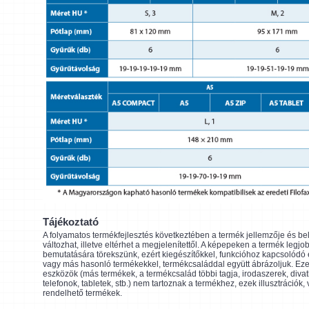
Tájékoztató
A folyamatos termékfejlesztés következtében a termék jellemzője és be
változhat, illetve eltérhet a megjelenítettől. A képepeken a termék legjo
bemutatására törekszünk, ezért kiegészítőkkel, funkcióhoz kapcsolódó
vagy más hasonló termékekkel, termékcsaláddal együtt ábrázoljuk. Eze
eszközök (más termékek, a termékcsalád többi tagja, irodaszerek, divat
telefonok, tabletek, stb.) nem tartoznak a termékhez, ezek illusztrációk,
rendelhető termékek.