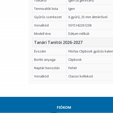
Tolltartó
Igen (a gerincen)
Tennivalók lista
Igen
Gyűrűs szerkezet
6 gyűrű, 25 mm átmérővel
Vonalkód
5015142261238
Modell éve
Dátum nélküli
Tanári Tanítói 2026-2027
Évszám
Filofax Clipbook gyűrűs kal
Borító anyaga
Clipbook
Naptár beosztás
Fehér
Vonalkód
Classic kollekció
FIÓKOM