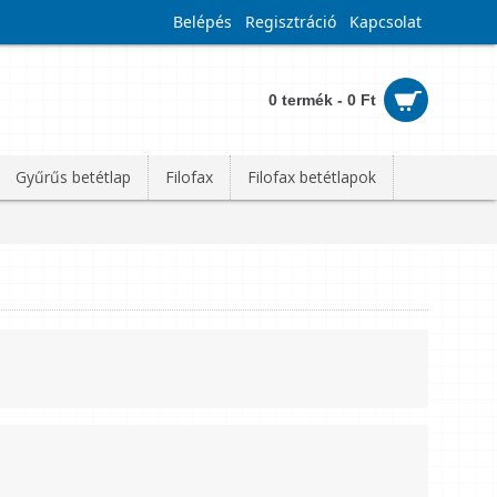
Belépés
Regisztráció
Kapcsolat
0 termék - 0 Ft
Gyűrűs betétlap
Filofax
Filofax betétlapok