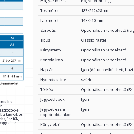
Magyar méret
Nagyméretű 1 (L)
Tok méret
187x212x28 mm
Lap méret
148x210 mm
Záródás
Opcionálisan rendelhető (ru
Típus
Classic Pastel
Kártyatartó
Opcionálisan rendelhető
Kontakt lista
Opcionálisan rendelhető
Naptár
Igen (dátum nélküli heti, havi
Nyomás színe
szürke
Térkép
Opcionálisan rendelhető (FX-
Jegyzet lapok
Igen
ltartalma
bb
Jegyzetrész a
Igen
 eszközökkel
naptár oldalakon
k a tárgyak és
kiegészítők,
 vagy külön
Könyvjelző
Opcionálisan rendelhető (FX-