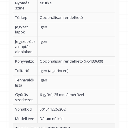
Nyomás
szürke
színe
Térkép
Opcionálisan rendelhető
Jegyzet
Igen
lapok
Jegyzetrész
Igen
a naptár
oldalakon
Könyvjelző
Opcionálisan rendelhető (FX-133609)
Tolltartó
Igen (a gerincen)
Tennivalók
Igen
lista
Gyűrűs
6 gyűrű, 25 mm átmérővel
szerkezet
Vonalkód
5015142262952
Modell éve
Dátum nélküli