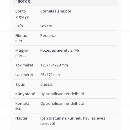
Filofax
Borító
Bőrhatású műbőr
anyaga
Szín
Fekete
Filofax
Personal
méret
Magyar
Közepes méretű 2 (M)
méret
Tok méret
135x174x28 mm
Lap méret
95x171 mm
Típus
Classic
Kártyatartó
Opcionálisan rendelhető
Kontakt
Opcionálisan rendelhető
lista
Naptár
Igen (dátum nélküli heti, havi és éves
tervező)