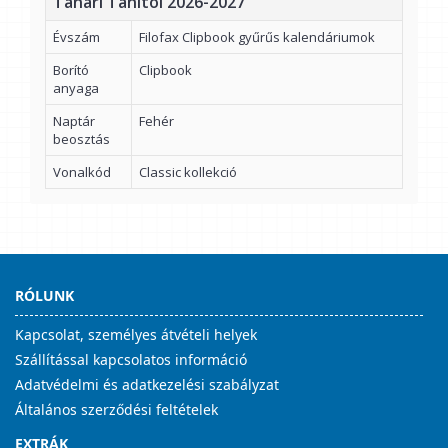
Tanári Tanítói 2026-2027
Évszám
Filofax Clipbook gyűrűs kalendáriumok
Borító
Clipbook
anyaga
Naptár
Fehér
beosztás
Vonalkód
Classic kollekció
RÓLUNK
Kapcsolat, személyes átvételi helyek
Szállítással kapcsolatos információ
Adatvédelmi és adatkezelési szabályzat
Általános szerződési feltételek
EXTRÁK