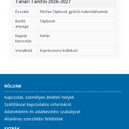
Tanári Tanítói 2026-2027
Évszám
Filofax Clipbook gyűrűs kalendáriumok
Borító
Clipbook
anyaga
Naptár
Fehér
beosztás
Vonalkód
Expressions kollekció
RÓLUNK
Kapcsolat, személyes átvételi helyek
Szállítással kapcsolatos információ
Adatvédelmi és adatkezelési szabályzat
Általános szerződési feltételek
EXTRÁK