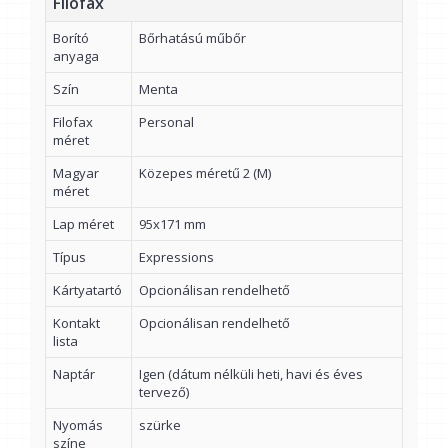
Filofax
Borító
Bőrhatású műbőr
anyaga
Szín
Menta
Filofax
Personal
méret
Magyar
Közepes méretű 2 (M)
méret
Lap méret
95x171 mm
Típus
Expressions
Kártyatartó
Opcionálisan rendelhető
Kontakt
Opcionálisan rendelhető
lista
Naptár
Igen (dátum nélküli heti, havi és éves
tervező)
Nyomás
szürke
színe