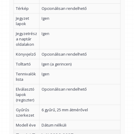
Térkép
Opcionálisan rendelhető
Jegyzet
Igen
lapok
Jegyzetrész
Igen
a naptár
oldalakon
Könyvjelző
Opcionálisan rendelhető
Tolltartó
Igen (a gerincen)
Tennivalók
Igen
lista
Elválasztó
Opcionálisan rendelhető
lapok
(regiszter)
Gyűrűs
6 gyűrű, 25 mm átmérővel
szerkezet
Modell éve
Dátum nélküli