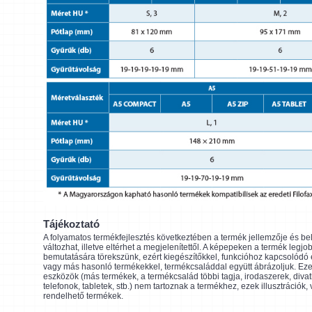
Tájékoztató
A folyamatos termékfejlesztés következtében a termék jellemzője és be
változhat, illetve eltérhet a megjelenítettől. A képepeken a termék legjo
bemutatására törekszünk, ezért kiegészítőkkel, funkcióhoz kapcsolódó
vagy más hasonló termékekkel, termékcsaláddal együtt ábrázoljuk. Eze
eszközök (más termékek, a termékcsalád többi tagja, irodaszerek, divat
telefonok, tabletek, stb.) nem tartoznak a termékhez, ezek illusztrációk,
rendelhető termékek.