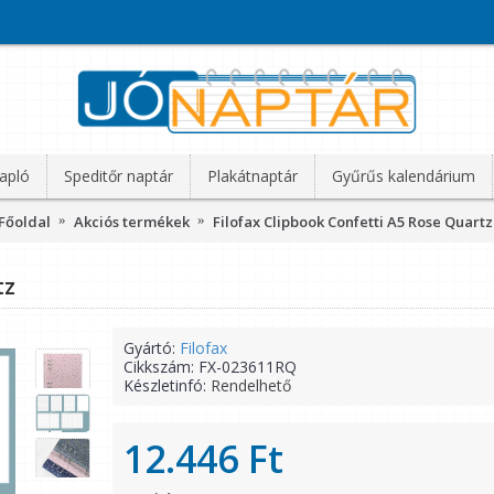
apló
Speditőr naptár
Plakátnaptár
Gyűrűs kalendárium
Főoldal
Akciós termékek
Filofax Clipbook Confetti A5 Rose Quartz
tz
Gyártó:
Filofax
Cikkszám:
FX-023611RQ
Készletinfó:
Rendelhető
12.446 Ft