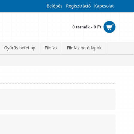
Belépés
Regisztráció
Kapcsolat
0 termék - 0 Ft
Gyűrűs betétlap
Filofax
Filofax betétlapok