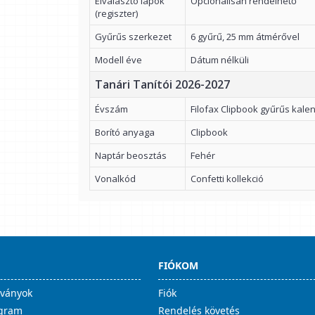
Elválasztó lapok
Opcionálisan rendelhető
(regiszter)
Gyűrűs szerkezet
6 gyűrű, 25 mm átmérővel
Modell éve
Dátum nélküli
Tanári Tanítói 2026-2027
Évszám
Filofax Clipbook gyűrűs kal
Borító anyaga
Clipbook
Naptár beosztás
Fehér
Vonalkód
Confetti kollekció
FIÓKOM
lványok
Fiók
ogram
Rendelés követés