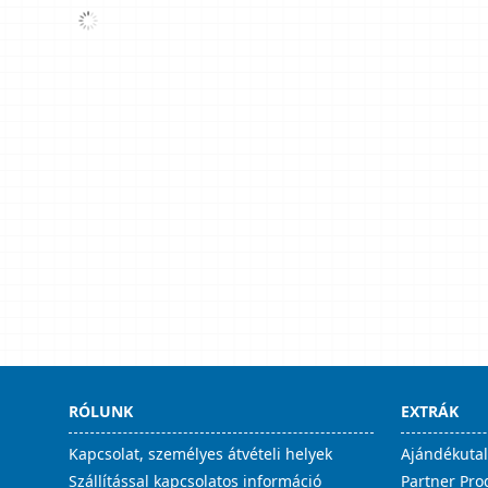
RÓLUNK
EXTRÁK
Kapcsolat, személyes átvételi helyek
Ajándékuta
Szállítással kapcsolatos információ
Partner Pr