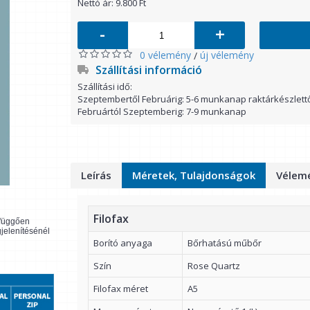
Nettó ár: 9.800 Ft
-
+
0 vélemény
új vélemény
/
Szállítási információ
Szállítási idő:
Szeptembertől Februárig: 5-6 munkanap raktárkészlett
Februártól Szeptemberig: 7-9 munkanap
Leírás
Méretek, Tulajdonságok
Vélemé
Filofax
l függően
gjelenítésénél
Borító anyaga
Bőrhatású műbőr
Szín
Rose Quartz
Filofax méret
A5