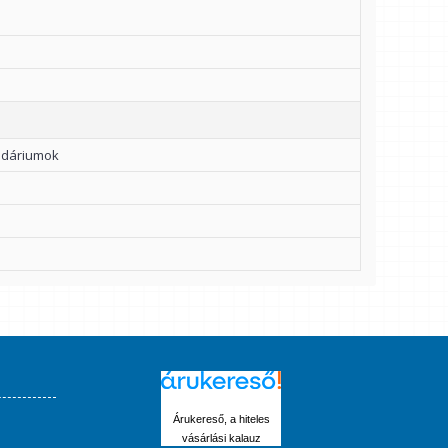
endáriumok
Árukereső, a hiteles
vásárlási kalauz