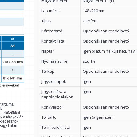
Magyar méret
Nagyméretű 1 (L)
Lap méret
148x210 mm
Típus
Confetti
Kártyatartó
Opcionálisan rendelhető
Kontakt lista
Opcionálisan rendelhető
Naptár
Igen (dátum nélküli heti, havi
Nyomás színe
szürke
Térkép
Opcionálisan rendelhető
Jegyzet lapok
Igen
Jegyzetrész a
Igen
naptár oldalakon
ltartalma
Könyvjelző
Opcionálisan rendelhető
bb
 eszközökkel
Tolltartó
Igen (a gerincen)
k a tárgyak és
kiegészítők,
 vagy külön
Tennivalók lista
Igen