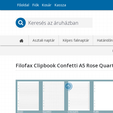
Főoldal
Fiók
Kosár
Kassza
Asztali naptár
Képes falinaptár
Határidőn
Filofax Clipbook Confetti A5 Rose Quar