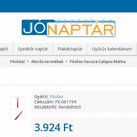
apló
Speditőr naptár
Plakátnaptár
Gyűrűs kalendárium
Főoldal
Akciós termékek
Filofax Ceruza Calipso Málna
Gyártó:
Filofax
Cikkszám:
FX-061194
Készletinfó:
Rendelhető
3.924 Ft