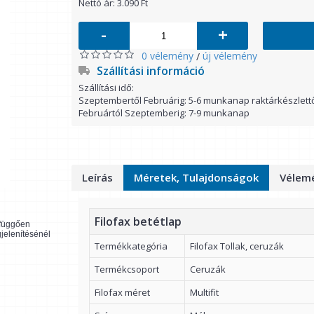
Nettó ár: 3.090 Ft
-
+
0 vélemény
új vélemény
/
Szállítási információ
Szállítási idő:
Szeptembertől Februárig: 5-6 munkanap raktárkészlett
Februártól Szeptemberig: 7-9 munkanap
Leírás
Méretek, Tulajdonságok
Vélemé
Filofax betétlap
l függően
gjelenítésénél
Termékkategória
Filofax Tollak, ceruzák
Termékcsoport
Ceruzák
Filofax méret
Multifit