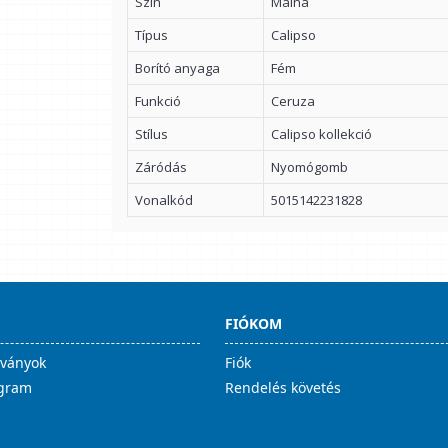
Szín
Málna
Típus
Calipso
Borító anyaga
Fém
Funkció
Ceruza
Stílus
Calipso kollekció
Záródás
Nyomógomb
Vonalkód
5015142231828
FIÓKOM
lványok
Fiók
ogram
Rendelés követés