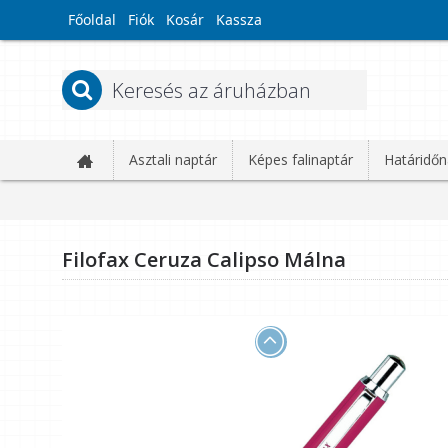
Főoldal
Fiók
Kosár
Kassza
Asztali naptár
Képes falinaptár
Határidőn
Filofax Ceruza Calipso Málna