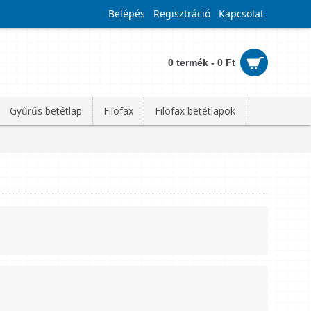
Belépés
Regisztráció
Kapcsolat
0 termék - 0 Ft
Gyűrűs betétlap
Filofax
Filofax betétlapok