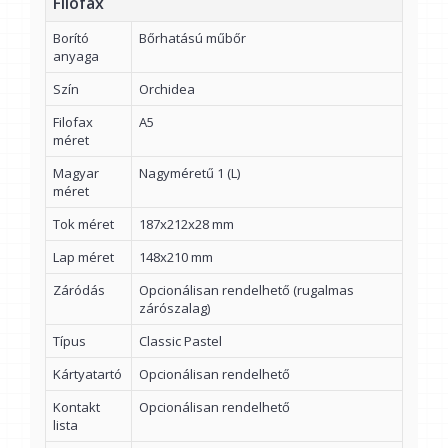
Filofax
Borító
Bőrhatású műbőr
anyaga
Szín
Orchidea
Filofax
A5
méret
Magyar
Nagyméretű 1 (L)
méret
Tok méret
187x212x28 mm
Lap méret
148x210 mm
Záródás
Opcionálisan rendelhető (rugalmas
zárószalag)
Típus
Classic Pastel
Kártyatartó
Opcionálisan rendelhető
Kontakt
Opcionálisan rendelhető
lista