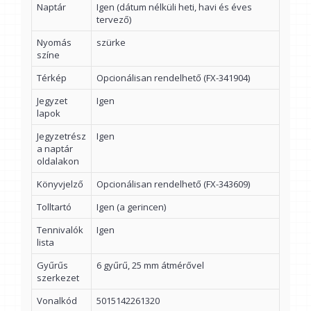
Naptár
Igen (dátum nélküli heti, havi és éves
tervező)
Nyomás
szürke
színe
Térkép
Opcionálisan rendelhető (FX-341904)
Jegyzet
Igen
lapok
Jegyzetrész
Igen
a naptár
oldalakon
Könyvjelző
Opcionálisan rendelhető (FX-343609)
Tolltartó
Igen (a gerincen)
Tennivalók
Igen
lista
Gyűrűs
6 gyűrű, 25 mm átmérővel
szerkezet
Vonalkód
5015142261320