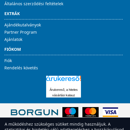
Általános szerződési feltételek
EXTRÁK
Ajándékutalványok
Partner Program
Ajánlatok
FIÓKOM
Fiók
Rendelés követés
Árukereső, a hiteles
vásárlási kalauz
A működéshez szükséges sütiket mindig használjuk. A
statisztikai és hirdetési célú adatkezeléshez a hozzájárulásod