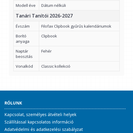
Modell éve
Dátum nélküli
Tanári Tanítói 2026-2027
Évszám
Filofax Clipbook gyűrűs kalendáriumok
Borító
Clipbook
anyaga
Naptár
Fehér
beosztás
Vonalkód
Classic kollekció
RÓLUNK
Kapcsolat, személyes átvételi helyek
Szállítással kapcsolatos információ
Adatvédelmi és adatkezelési szabályzat