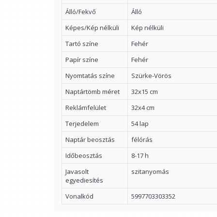
Álló/Fekvő
Álló
Képes/Kép nélküli
Kép nélküli
Tartó színe
Fehér
Papír színe
Fehér
Nyomtatás színe
Szürke-Vörös
Naptártömb méret
32x15 cm
Reklámfelület
32x4 cm
Terjedelem
54 lap
Naptár beosztás
félórás
Időbeosztás
8-17 h
Javasolt
szitanyomás
egyediesítés
Vonalkód
5997703303352