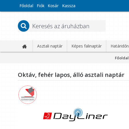
Főoldal
Fiók
Kosár
Kassza
Asztali naptár
Képes falinaptár
Határidőn
Főoldal
Oktáv, fehér lapos, álló asztali naptár