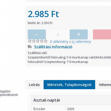
2.985 Ft
Nettó ár: 2.350 Ft
-
+
0 vélemény
új vélemény
/
Szállítási információ
Szállítási idő:
Szeptembertől Februárig: 5-6 munkanap raktárkészlett
Februártól Szeptemberig: 7-9 munkanap
Leírás
Méretek, Tulajdonságok
Vélemé
l függően
gjelenítésénél
Asztali naptár
Évszám
2026