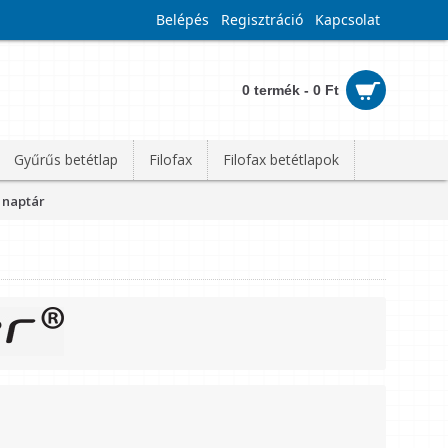
Belépés
Regisztráció
Kapcsolat
0 termék - 0 Ft
Gyűrűs betétlap
Filofax
Filofax betétlapok
i naptár