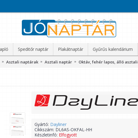
apló
Speditőr naptár
Plakátnaptár
Gyűrűs kalendárium
Asztali naptárak
Asztali naptár
Oktáv, fehér lapos, álló asztal
Gyártó:
Dayliner
Cikkszám:
DL6AS-OKFAL-HH
Készletinfó:
Elfogyott