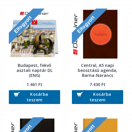
Budapest, fekvő
Central, A5 napi
asztali naptár DL
beosztású agenda,
(ENG)
Barna-Narancs
1.461 Ft
7.430 Ft
Kosárba
Kosárba
teszem
teszem