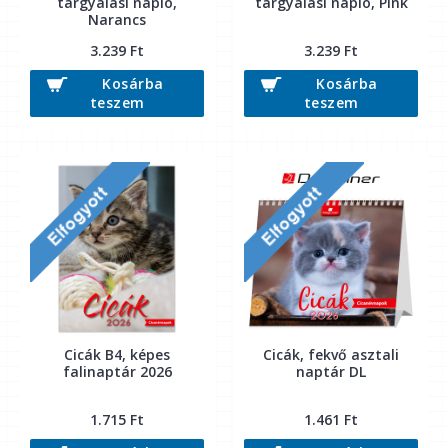
tárgyalási napló,
tárgyalási napló, Pink
Narancs
3.239 Ft
3.239 Ft
Kosárba
Kosárba
teszem
teszem
Cicák B4, képes
Cicák, fekvő asztali
falinaptár 2026
naptár DL
1.715 Ft
1.461 Ft