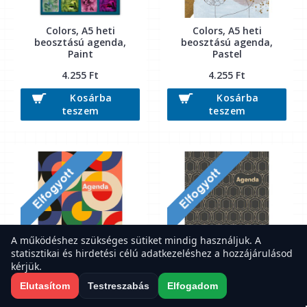
Colors, A5 heti
Colors, A5 heti
beosztású agenda,
beosztású agenda,
Paint
Pastel
4.255 Ft
4.255 Ft
Kosárba
Kosárba
teszem
teszem
A működéshez szükséges sütiket mindig használjuk. A
statisztikai és hirdetési célú adatkezeléshez a hozzájárulásod
kérjük.
Colors, A5 heti
Colors, A5 napi
Elutasítom
Testreszabás
Elfogadom
beosztású agenda,
beosztású agenda, Art
Retro
Modern