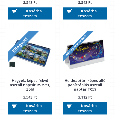
3.543 Ft
3.543 Ft
Kosárba
Kosárba
teszem
teszem
Hegyek, képes fekvő
Holdnaptár, képes álló
asztali naptár RS7951,
papírtáblás asztali
Zöld
naptár T059
3.543 Ft
3.112 Ft
Kosárba
Kosárba
teszem
teszem