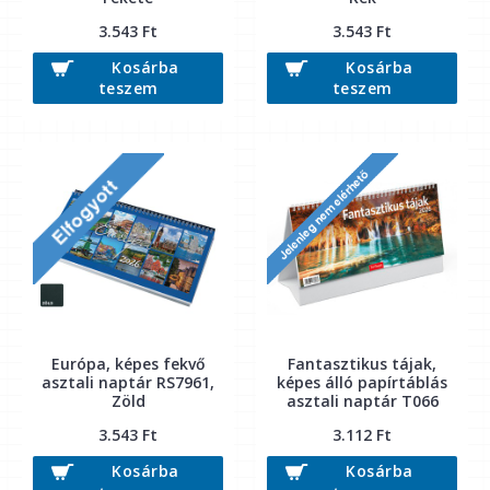
3.543 Ft
3.543 Ft
Kosárba
Kosárba
teszem
teszem
Európa, képes fekvő
Fantasztikus tájak,
asztali naptár RS7961,
képes álló papírtáblás
Zöld
asztali naptár T066
3.543 Ft
3.112 Ft
Kosárba
Kosárba