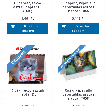
Budapest, fekvő
Budapest, képes álló
asztali naptár DL
papírtáblás asztali
(ENG)
naptár T066
1.461 Ft
3.112 Ft
Kosárba
Kosárba
teszem
teszem
Cicák, fekvő asztali
Cicák, képes álló
naptár DL
papírtáblás asztali
naptár T058
1.461 Ft
2.223 Ft