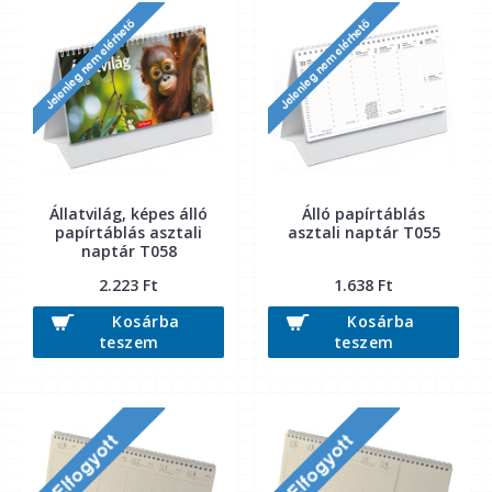
Állatvilág, képes álló
Álló papírtáblás
papírtáblás asztali
asztali naptár T055
naptár T058
2.223 Ft
1.638 Ft
Kosárba
Kosárba
teszem
teszem