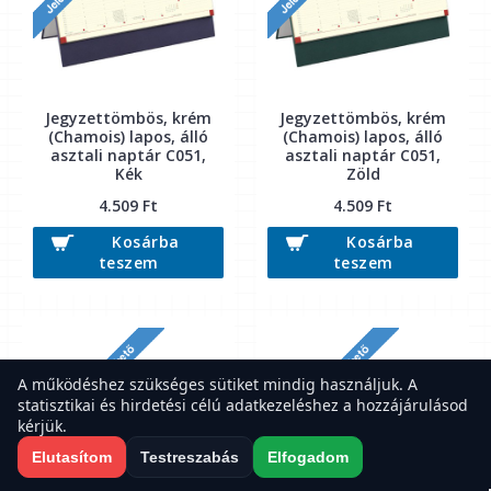
Jegyzettömbös, krém
Jegyzettömbös, krém
(Chamois) lapos, álló
(Chamois) lapos, álló
asztali naptár C051,
asztali naptár C051,
Kék
Zöld
4.509 Ft
4.509 Ft
Kosárba
Kosárba
teszem
teszem
A működéshez szükséges sütiket mindig használjuk. A
statisztikai és hirdetési célú adatkezeléshez a hozzájárulásod
kérjük.
Elutasítom
Testreszabás
Elfogadom