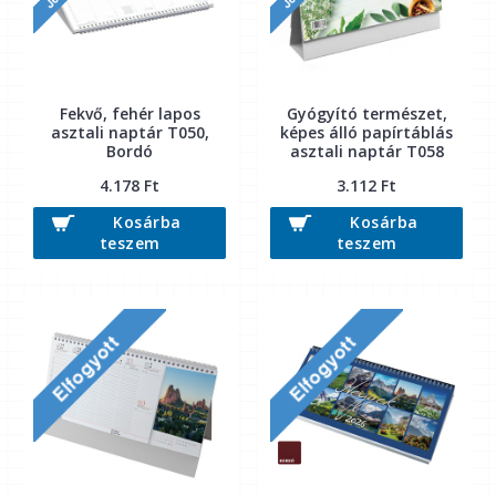
Fekvő, fehér lapos
Gyógyító természet,
asztali naptár T050,
képes álló papírtáblás
Bordó
asztali naptár T058
4.178 Ft
3.112 Ft
Kosárba
Kosárba
teszem
teszem