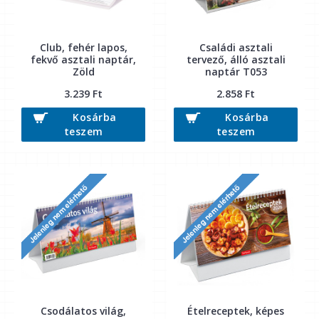
Club, fehér lapos,
Családi asztali
fekvő asztali naptár,
tervező, álló asztali
Zöld
naptár T053
3.239 Ft
2.858 Ft
Kosárba
Kosárba
teszem
teszem
Csodálatos világ,
Ételreceptek, képes