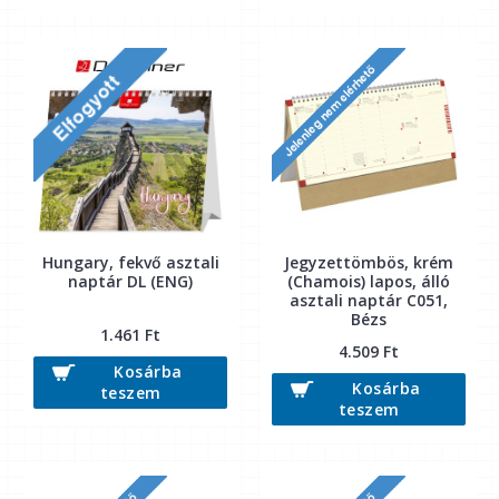
Hungary, fekvő asztali
Jegyzettömbös, krém
naptár DL (ENG)
(Chamois) lapos, álló
asztali naptár C051,
Bézs
1.461 Ft
4.509 Ft
Kosárba
Kosárba
teszem
teszem