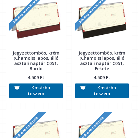
Jegyzettömbös, krém
Jegyzettömbös, krém
(Chamois) lapos, álló
(Chamois) lapos, álló
asztali naptár C051,
asztali naptár C051,
Bordó
Fekete
4.509 Ft
4.509 Ft
Kosárba
Kosárba
teszem
teszem