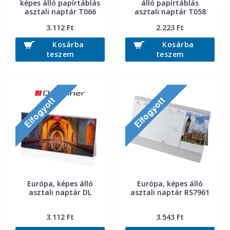
képes álló papírtáblás
álló papírtáblás
asztali naptár T066
asztali naptár T058
3.112 Ft
2.223 Ft
Kosárba
Kosárba
teszem
teszem
Európa, képes álló
Európa, képes álló
asztali naptár DL
asztali naptár RS7961
3.112 Ft
3.543 Ft