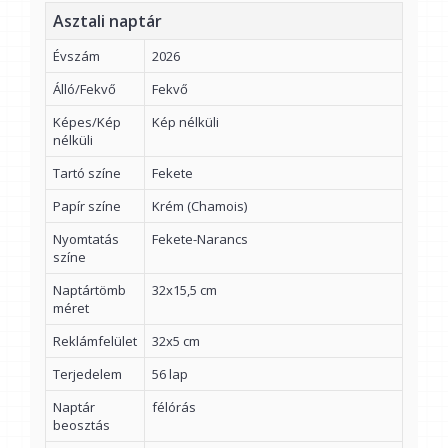
Asztali naptár
Évszám
2026
Álló/Fekvő
Fekvő
Képes/Kép
Kép nélküli
nélküli
Tartó színe
Fekete
Papír színe
Krém (Chamois)
Nyomtatás
Fekete-Narancs
színe
Naptártömb
32x15,5 cm
méret
Reklámfelület
32x5 cm
Terjedelem
56 lap
Naptár
félórás
beosztás