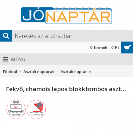
0 termék - 0 Ft
MENÜ
Főoldal
Asztali naptárak
Asztali naptár
Fekvő, chamois lapos
Fekvő, chamois lapos blokktömbös asztali asztali naptár RS7942, Fekete