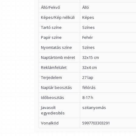
Álló/Fekvő
Álló
Képes/Kép nélküli
Képes
Tartó színe
Színes
Papír színe
Fehér
Nyomtatás színe
Színes
Naptártömb méret
32x15 cm
Reklámfelület
32x4 cm
Terjedelem
27 lap
Naptár beosztás
félórás
Időbeosztás
8-17 h
Javasolt
szitanyomás
egyediesítés
Vonalkód
5997703303291