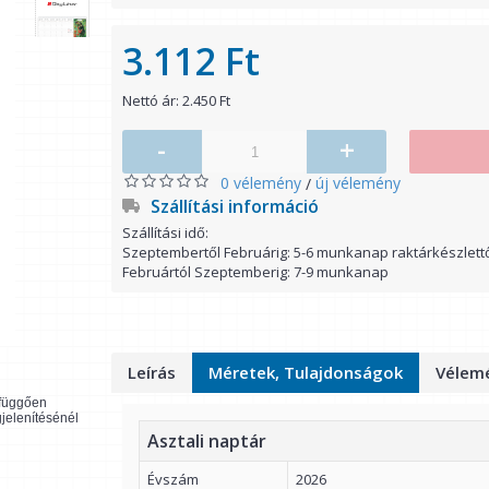
3.112 Ft
Nettó ár: 2.450 Ft
-
+
0 vélemény
új vélemény
/
Szállítási információ
Szállítási idő:
Szeptembertől Februárig: 5-6 munkanap raktárkészlett
Februártól Szeptemberig: 7-9 munkanap
Leírás
Méretek, Tulajdonságok
Vélemé
l függően
gjelenítésénél
Asztali naptár
Évszám
2026