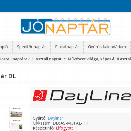
apló
Speditőr naptár
Plakátnaptár
Gyűrűs kalendárium
Asztali naptárak
Asztali naptár
Művészet világa, képes álló asztal
tár DL
Gyártó:
Dayliner
Cikkszám:
DL6AS-MUFAL-HH
Készletinfó:
Elfogyott