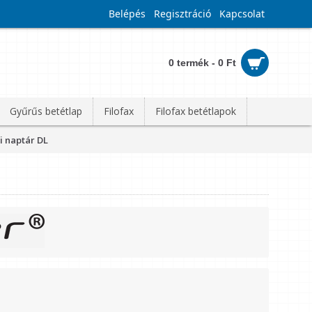
Belépés
Regisztráció
Kapcsolat
0 termék - 0 Ft
Gyűrűs betétlap
Filofax
Filofax betétlapok
i naptár DL