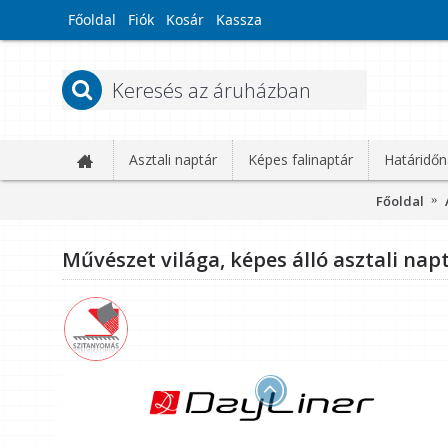
Főoldal
Fiók
Kosár
Kassza
Asztali naptár
Képes falinaptár
Határidőn
Főoldal
Művészet világa, képes álló asztali nap