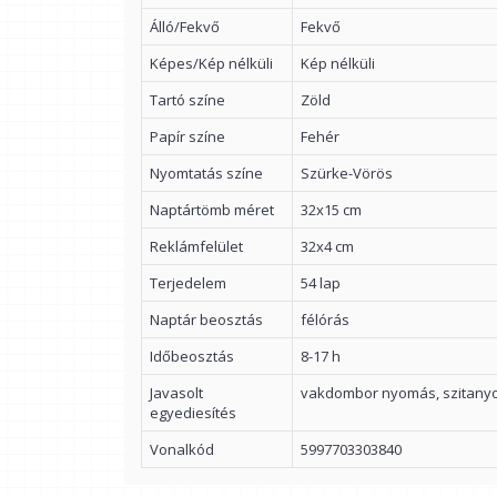
Álló/Fekvő
Fekvő
Képes/Kép nélküli
Kép nélküli
Tartó színe
Zöld
Papír színe
Fehér
Nyomtatás színe
Szürke-Vörös
Naptártömb méret
32x15 cm
Reklámfelület
32x4 cm
Terjedelem
54 lap
Naptár beosztás
félórás
Időbeosztás
8-17 h
Javasolt
vakdombor nyomás, szitan
egyediesítés
Vonalkód
5997703303840