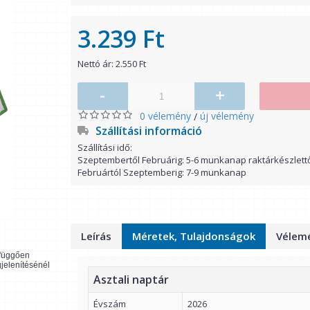
3.239 Ft
Nettó ár: 2.550 Ft
-
+
0 vélemény
új vélemény
/
Szállítási információ
Szállítási idő:
Szeptembertől Februárig: 5-6 munkanap raktárkészlett
Februártól Szeptemberig: 7-9 munkanap
Leírás
Méretek, Tulajdonságok
Vélemé
l függően
gjelenítésénél
Asztali naptár
Évszám
2026