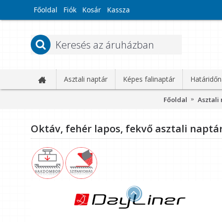
Főoldal
Fiók
Kosár
Kassza
Asztali naptár
Képes falinaptár
Határidőn
Főoldal
Asztali
Oktáv, fehér lapos, fekvő asztali naptár