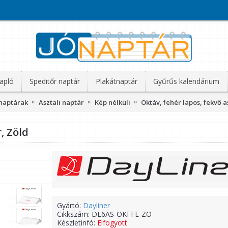
apló
Speditőr naptár
Plakátnaptár
Gyűrűs kalendárium
 naptárak
Asztali naptár
Kép nélküli
Oktáv, fehér lapos, fekvő a
, Zöld
Gyártó:
Dayliner
Cikkszám:
DL6AS-OKFFE-ZO
Készletinfó:
Elfogyott