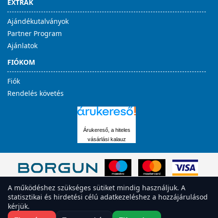
EXTRÁK
Ajándékutalványok
Partner Program
Ajánlatok
FIÓKOM
Fiók
Rendelés követés
Árukereső, a hiteles
vásárlási kalauz
A működéshez szükséges sütiket mindig használjuk. A
statisztikai és hirdetési célú adatkezeléshez a hozzájárulásod
kérjük.