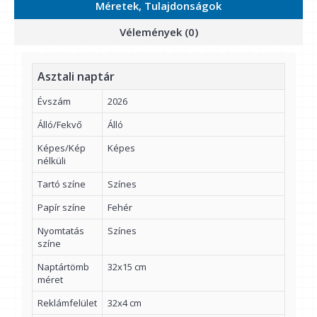
Méretek, Tulajdonságok
Vélemények (0)
Asztali naptár
Évszám
2026
Álló/Fekvő
Álló
Képes/Kép
Képes
nélküli
Tartó színe
Színes
Papír színe
Fehér
Nyomtatás
Színes
színe
Naptártömb
32x15 cm
méret
Reklámfelület
32x4 cm