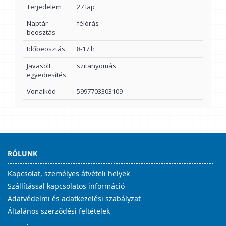
Terjedelem
27 lap
Naptár
félórás
beosztás
Időbeosztás
8-17 h
Javasolt
szitanyomás
egyediesítés
Vonalkód
5997703303109
RÓLUNK
Kapcsolat, személyes átvételi helyek
Szállítással kapcsolatos információ
Adatvédelmi és adatkezelési szabályzat
Általános szerződési feltételek