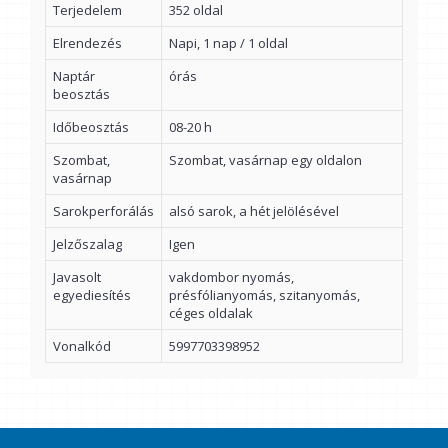
Terjedelem
352 oldal
Elrendezés
Napi, 1 nap / 1 oldal
Naptár
órás
beosztás
Időbeosztás
08-20 h
Szombat,
Szombat, vasárnap egy oldalon
vasárnap
Sarokperforálás
alsó sarok, a hét jelölésével
Jelzőszalag
Igen
Javasolt
vakdombor nyomás,
egyediesítés
présfólianyomás, szitanyomás,
céges oldalak
Vonalkód
5997703398952