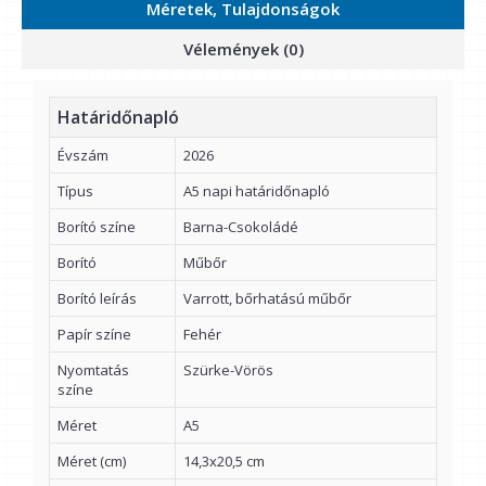
Méretek, Tulajdonságok
Vélemények (0)
Határidőnapló
Évszám
2026
Típus
A5 napi határidőnapló
Borító színe
Barna-Csokoládé
Borító
Műbőr
Borító leírás
Varrott, bőrhatású műbőr
Papír színe
Fehér
Nyomtatás
Szürke-Vörös
színe
Méret
A5
Méret (cm)
14,3x20,5 cm