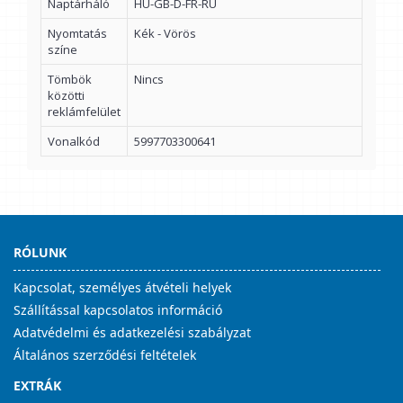
Naptárháló
HU-GB-D-FR-RU
Nyomtatás
Kék - Vörös
színe
Tömbök
Nincs
közötti
reklámfelület
Vonalkód
5997703300641
RÓLUNK
Kapcsolat, személyes átvételi helyek
Szállítással kapcsolatos információ
Adatvédelmi és adatkezelési szabályzat
Általános szerződési feltételek
EXTRÁK