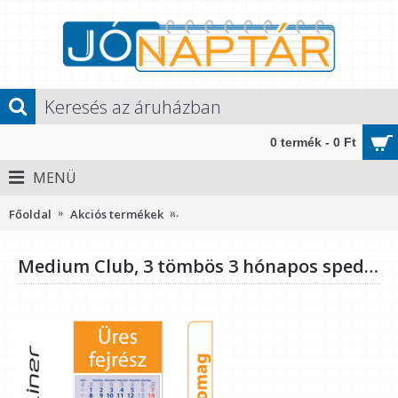
0 termék - 0 Ft
MENÜ
Főoldal
Akciós termékek
Medium Club, 3 tömbös 3 hónapos sped
Medium Club, 3 tömbös 3 hónapos speditőr naptár - Üres, nyomtatható fejrésszel, 10db/csomag