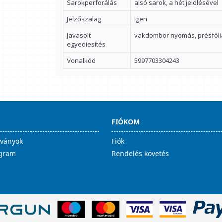
Sarokperforálás
alsó sarok, a hét jelölésével
Jelzőszalag
Igen
Javasolt
vakdombor nyomás, présfóli
egyediesítés
Vonalkód
5997703304243
FIÓKOM
lványok
Fiók
ogram
Rendelés követés