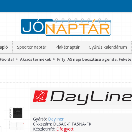
apló
Speditőr naptár
Plakátnaptár
Gyűrűs kalendárium
Főoldal
Akciós termékek
Fifty, A5 napi beosztású agenda, Fekete
e
Gyártó:
Dayliner
Cikkszám:
DL6AG-FIFA5NA-FK
Készletinfó:
Elfogyott