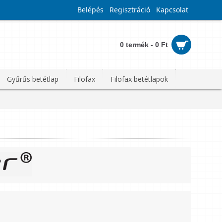
Belépés
Regisztráció
Kapcsolat
0 termék - 0 Ft
Gyűrűs betétlap
Filofax
Filofax betétlapok