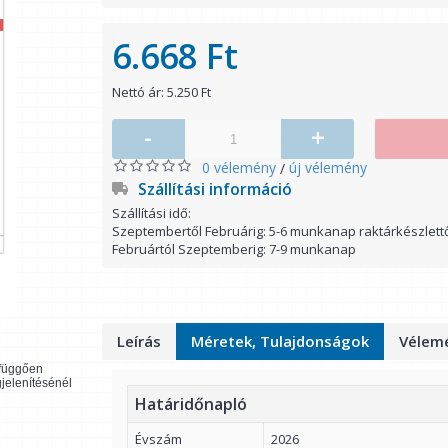
6.668 Ft
Nettó ár: 5.250 Ft
-
+
0 vélemény
új vélemény
/
Szállítási információ
Szállítási idő:
Szeptembertől Februárig: 5-6 munkanap raktárkészlett
Februártól Szeptemberig: 7-9 munkanap
Leírás
Méretek, Tulajdonságok
Vélemé
l függően
gjelenítésénél
Határidőnapló
Évszám
2026