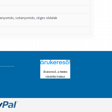
anyomás, szitanyomás, céges oldalak
Árukereső, a hiteles
vásárlási kalauz