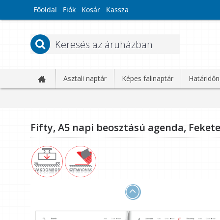
Főoldal
Fiók
Kosár
Kassza
Asztali naptár
Képes falinaptár
Határidőn
Fifty, A5 napi beosztású agenda, Feket