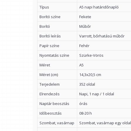
Típus
A5 napi határidőnapló
Borító színe
Fekete
Borító
Műbőr
Borító leírás
Varrott, bőrhatású műbőr
Papír színe
Fehér
Nyomtatás színe
Szürke-Vörös
Méret
A5
Méret (cm)
14,3x20,5 cm
Terjedelem
352 oldal
Elrendezés
Napi, 1 nap / 1 oldal
Naptár beosztás
órás
Időbeosztás
08-20 h
Szombat, vasárnap
Szombat, vasárnap egy olda