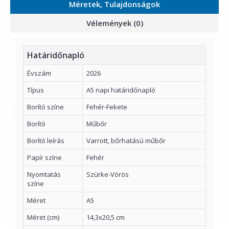
Méretek, Tulajdonságok
Vélemények (0)
Határidőnapló
Évszám
2026
Típus
A5 napi határidőnapló
Borító színe
Fehér-Fekete
Borító
Műbőr
Borító leírás
Varrott, bőrhatású műbőr
Papír színe
Fehér
Nyomtatás
Szürke-Vörös
színe
Méret
A5
Méret (cm)
14,3x20,5 cm