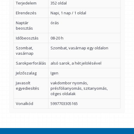
Terjedelem
352 oldal
Elrendezés
Napi, 1 nap / 1 oldal
Naptár
órás
beosztás
Időbeosztás
08-20 h
Szombat,
Szombat, vasárnap egy oldalon
vasárnap
Sarokperforálás
alsó sarok, a hét jelölésével
Jelzőszalag
Igen
Javasolt
vakdombor nyomás,
egyediesítés
présfólianyomás, szitanyomás,
céges oldalak
Vonalkód
5997703305165