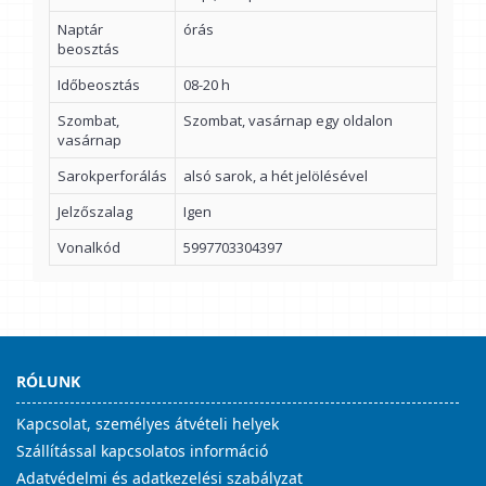
Naptár
órás
beosztás
Időbeosztás
08-20 h
Szombat,
Szombat, vasárnap egy oldalon
vasárnap
Sarokperforálás
alsó sarok, a hét jelölésével
Jelzőszalag
Igen
Vonalkód
5997703304397
RÓLUNK
Kapcsolat, személyes átvételi helyek
Szállítással kapcsolatos információ
Adatvédelmi és adatkezelési szabályzat