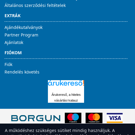
Általános szerződési feltételek
EXTRÁK
Ajándékutalványok
Partner Program
Ajánlatok
FIÓKOM
Fiók
Rendelés követés
Árukereső, a hiteles
vásárlási kalauz
A működéshez szükséges sütiket mindig használjuk. A