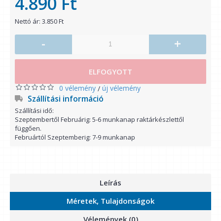
4.890 Ft
Nettó ár: 3.850 Ft
-
+
ELFOGYOTT
0 vélemény
új vélemény
/
Szállítási információ
Szállítási idő:
Szeptembertől Februárig: 5-6 munkanap raktárkészlettől
függően.
Februártól Szeptemberig: 7-9 munkanap
Leírás
Méretek, Tulajdonságok
Vélemények (0)