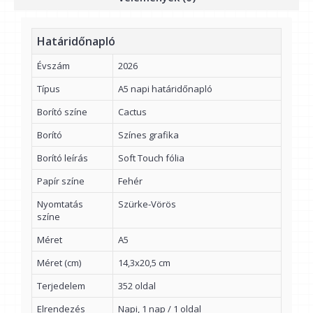
Határidőnapló
Évszám
2026
Típus
A5 napi határidőnapló
Borító színe
Cactus
Borító
Színes grafika
Borító leírás
Soft Touch fólia
Papír színe
Fehér
Nyomtatás
Szürke-Vörös
színe
Méret
A5
Méret (cm)
14,3x20,5 cm
Terjedelem
352 oldal
Elrendezés
Napi, 1 nap / 1 oldal