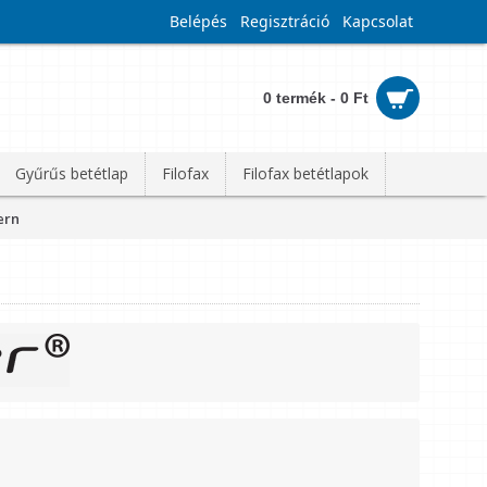
Belépés
Regisztráció
Kapcsolat
0 termék - 0 Ft
Gyűrűs betétlap
Filofax
Filofax betétlapok
ern