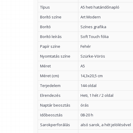
Típus
A5 heti határidőnapló
Borító színe
Art Modern
Borító
Színes grafika
Borító leírás
Soft Touch fólia
Papír színe
Fehér
Nyomtatás színe
Szürke-Vörös
Méret
A5
Méret (cm)
14,3x20,5 cm
Terjedelem
144 oldal
Elrendezés
Heti, 1 hét / 2 oldal
Naptár beosztás
órás
Időbeosztás
08-20 h
Sarokperforálás
alsó sarok, a hét jelölésével