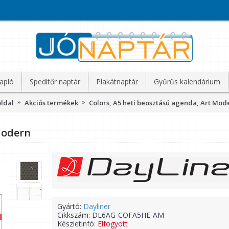
apló
Speditőr naptár
Plakátnaptár
Gyűrűs kalendárium
ldal
Akciós termékek
Colors, A5 heti beosztású agenda, Art Mod
Modern
Gyártó:
Dayliner
Cikkszám:
DL6AG-COFA5HE-AM
Készletinfó:
Elfogyott