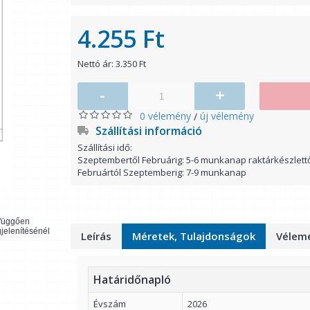
4.255 Ft
Nettó ár: 3.350 Ft
-
+
0 vélemény
új vélemény
/
Szállítási információ
Szállítási idő:
Szeptembertől Februárig: 5-6 munkanap raktárkészlett
Februártól Szeptemberig: 7-9 munkanap
l függően
gjelenítésénél
Leírás
Méretek, Tulajdonságok
Vélemé
Határidőnapló
Évszám
2026