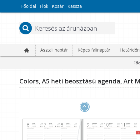
Főoldal
Fiók
Kosár
Kassza
Asztali naptár
Képes falinaptár
Határidőn
Főo
Colors, A5 heti beosztású agenda, Art 