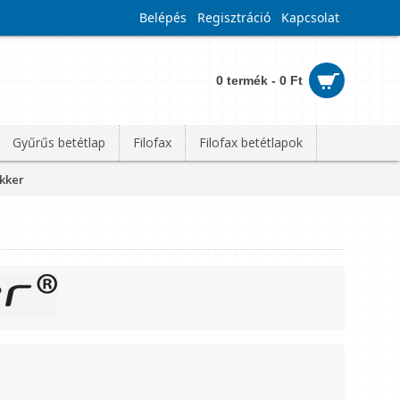
Belépés
Regisztráció
Kapcsolat
0 termék - 0 Ft
Gyűrűs betétlap
Filofax
Filofax betétlapok
okker