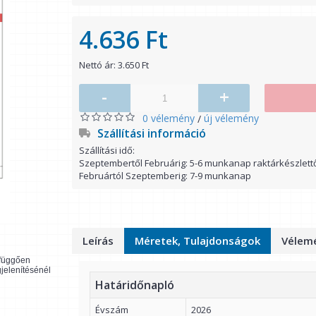
4.636 Ft
Nettó ár: 3.650 Ft
-
+
0 vélemény
új vélemény
/
Szállítási információ
Szállítási idő:
Szeptembertől Februárig: 5-6 munkanap raktárkészlett
Februártól Szeptemberig: 7-9 munkanap
Leírás
Méretek, Tulajdonságok
Vélemé
l függően
gjelenítésénél
Határidőnapló
Évszám
2026