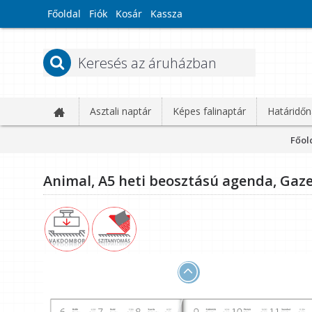
Főoldal
Fiók
Kosár
Kassza
Asztali naptár
Képes falinaptár
Határidőn
Főol
Animal, A5 heti beosztású agenda, Gaze