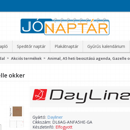
apló
Speditőr naptár
Plakátnaptár
Gyűrűs kalendárium
dal
Akciós termékek
Animal, A5 heti beosztású agenda, Gazelle 
lle okker
Gyártó:
Dayliner
Cikkszám:
DL6AG-ANFA5HE-GA
Készletinfó:
Elfogyott