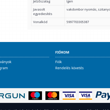
Jelzőszalag
Igen
Javasolt
vakdombor nyomás, szitanyo
egyediesítés
Vonalkód
5997703305387
FIÓKOM
lványok
Fiók
ogram
Rendelés követés