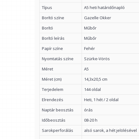
Típus
A5 heti határidőnapló
Borító színe
Gazelle Okker
Borító
Műbőr
Borító leírás
Műbőr
Papír színe
Fehér
Nyomtatás színe
Szürke-Vörös
Méret
A5
Méret (cm)
14,3x20,5 cm
Terjedelem
144 oldal
Elrendezés
Heti, 1 hét / 2 oldal
Naptár beosztás
órás
Időbeosztás
08-20 h
Sarokperforálás
alsó sarok, a hét jelölésével