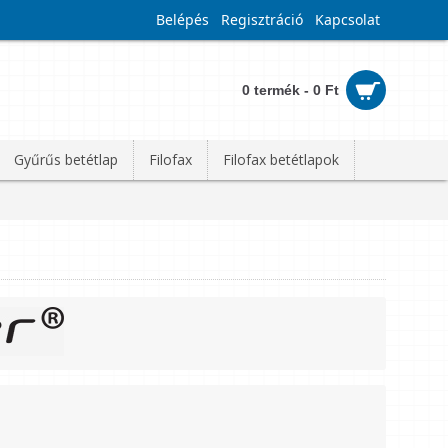
Belépés
Regisztráció
Kapcsolat
0 termék - 0 Ft
Gyűrűs betétlap
Filofax
Filofax betétlapok