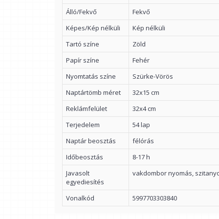
Álló/Fekvő
Fekvő
Képes/Kép nélküli
Kép nélküli
Tartó színe
Zöld
Papír színe
Fehér
Nyomtatás színe
Szürke-Vörös
Naptártömb méret
32x15 cm
Reklámfelület
32x4 cm
Terjedelem
54 lap
Naptár beosztás
félórás
Időbeosztás
8-17 h
Javasolt
vakdombor nyomás, szitan
egyediesítés
Vonalkód
5997703303840