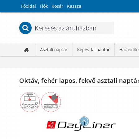
Főoldal
Fiók
Kosár
Kassza
Asztali naptár
Képes falinaptár
Határidőn
Oktáv, fehér lapos, fekvő asztali naptár