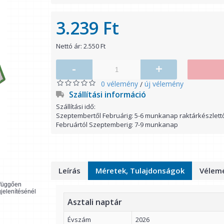
3.239 Ft
Nettó ár: 2.550 Ft
-
+
0 vélemény
új vélemény
/
Szállítási információ
Szállítási idő:
Szeptembertől Februárig: 5-6 munkanap raktárkészlett
Februártól Szeptemberig: 7-9 munkanap
Leírás
Méretek, Tulajdonságok
Vélemé
l függően
gjelenítésénél
Asztali naptár
Évszám
2026