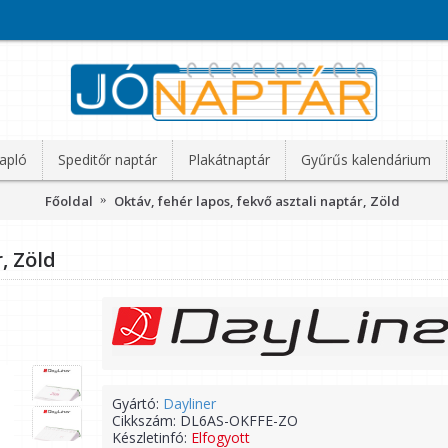
apló
Speditőr naptár
Plakátnaptár
Gyűrűs kalendárium
Főoldal
Oktáv, fehér lapos, fekvő asztali naptár, Zöld
, Zöld
Gyártó:
Dayliner
Cikkszám:
DL6AS-OKFFE-ZO
Készletinfó:
Elfogyott