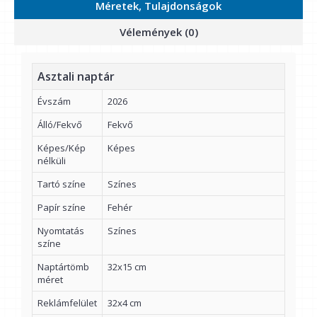
Méretek, Tulajdonságok
Vélemények (0)
Asztali naptár
Évszám
2026
Álló/Fekvő
Fekvő
Képes/Kép
Képes
nélküli
Tartó színe
Színes
Papír színe
Fehér
Nyomtatás
Színes
színe
Naptártömb
32x15 cm
méret
Reklámfelület
32x4 cm