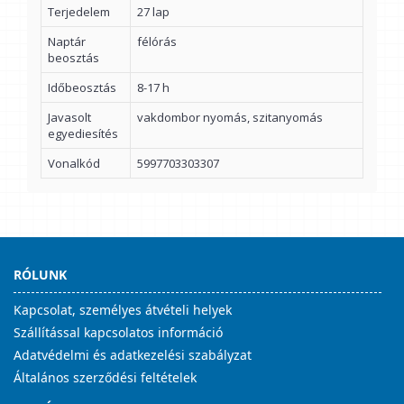
Terjedelem
27 lap
Naptár
félórás
beosztás
Időbeosztás
8-17 h
Javasolt
vakdombor nyomás, szitanyomás
egyediesítés
Vonalkód
5997703303307
RÓLUNK
Kapcsolat, személyes átvételi helyek
Szállítással kapcsolatos információ
Adatvédelmi és adatkezelési szabályzat
Általános szerződési feltételek