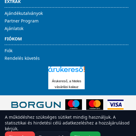
EXTRÁK
Ajándékutalványok
Partner Program
Ajánlatok
FIÓKOM
Fiók
Rendelés követés
Árukereső, a hiteles
vásárlási kalauz
A működéshez szükséges sütiket mindig használjuk. A
statisztikai és hirdetési célú adatkezeléshez a hozzájárulásod
kérjük.