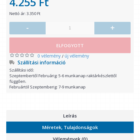
4.255 Ft
Nettó ár: 3.350 Ft
-
+
ELFOGYOTT
0 vélemény
új vélemény
/
Szállítási információ
Szállítási idő:
Szeptembertől Februárig: 5-6 munkanap raktárkészlettől
függően.
Februártól Szeptemberig: 7-9 munkanap
Leírás
Méretek, Tulajdonságok
Vélemények (0)