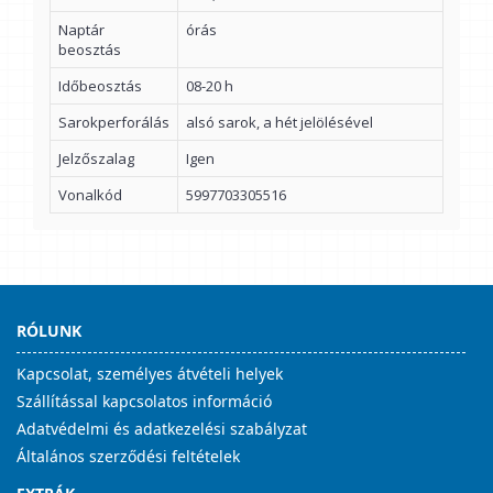
Naptár
órás
beosztás
Időbeosztás
08-20 h
Sarokperforálás
alsó sarok, a hét jelölésével
Jelzőszalag
Igen
Vonalkód
5997703305516
RÓLUNK
Kapcsolat, személyes átvételi helyek
Szállítással kapcsolatos információ
Adatvédelmi és adatkezelési szabályzat
Általános szerződési feltételek