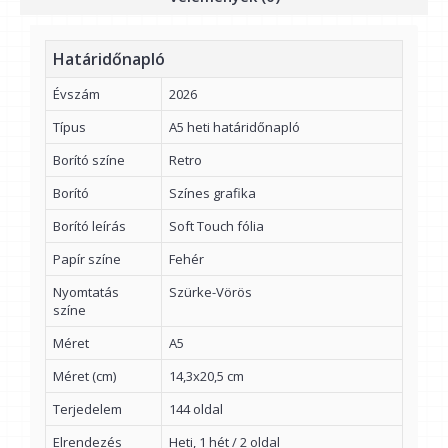
Határidőnapló
Évszám
2026
Típus
A5 heti határidőnapló
Borító színe
Retro
Borító
Színes grafika
Borító leírás
Soft Touch fólia
Papír színe
Fehér
Nyomtatás
Szürke-Vörös
színe
Méret
A5
Méret (cm)
14,3x20,5 cm
Terjedelem
144 oldal
Elrendezés
Heti, 1 hét / 2 oldal