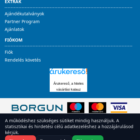
EXTRÁK
Ajándékutalványok
Partner Program
Ajánlatok
FIÓKOM
Fiók
Rendelés követés
Árukereső, a hiteles
vásárlási kalauz
A működéshez szükséges sütiket mindig használjuk. A
statisztikai és hirdetési célú adatkezeléshez a hozzájárulásod
kérjük.