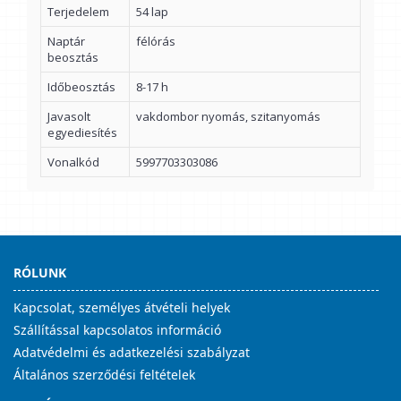
Terjedelem
54 lap
Naptár
félórás
beosztás
Időbeosztás
8-17 h
Javasolt
vakdombor nyomás, szitanyomás
egyediesítés
Vonalkód
5997703303086
RÓLUNK
Kapcsolat, személyes átvételi helyek
Szállítással kapcsolatos információ
Adatvédelmi és adatkezelési szabályzat
Általános szerződési feltételek