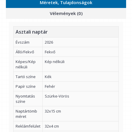
Méretek, Tulajdonságok
Vélemények (0)
Asztali naptár
Évszám
2026
Álló/Fekvő
Fekvő
Képes/Kép
Kép nélküli
nélküli
Tartó színe
Kék
Papír színe
Fehér
Nyomtatás
Szürke-Vörös
színe
Naptártömb
32x15 cm
méret
Reklámfelület
32x4 cm