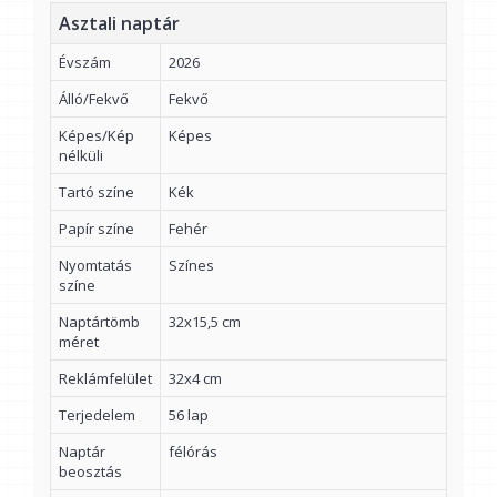
Asztali naptár
Évszám
2026
Álló/Fekvő
Fekvő
Képes/Kép
Képes
nélküli
Tartó színe
Kék
Papír színe
Fehér
Nyomtatás
Színes
színe
Naptártömb
32x15,5 cm
méret
Reklámfelület
32x4 cm
Terjedelem
56 lap
Naptár
félórás
beosztás