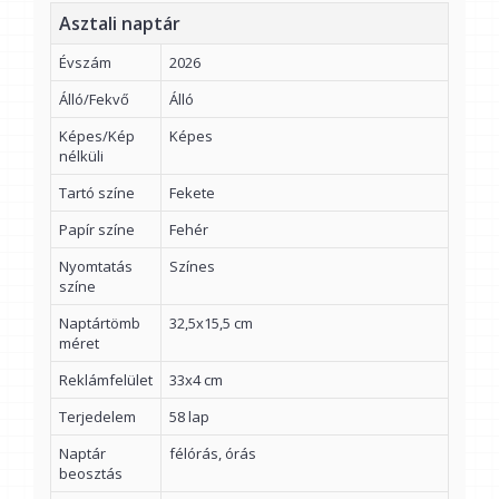
Asztali naptár
Évszám
2026
Álló/Fekvő
Álló
Képes/Kép
Képes
nélküli
Tartó színe
Fekete
Papír színe
Fehér
Nyomtatás
Színes
színe
Naptártömb
32,5x15,5 cm
méret
Reklámfelület
33x4 cm
Terjedelem
58 lap
Naptár
félórás, órás
beosztás