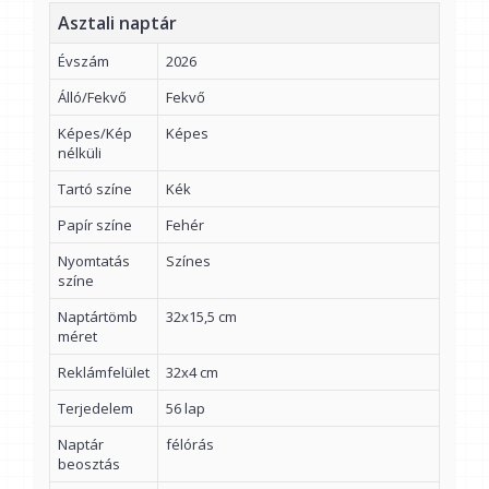
Asztali naptár
Évszám
2026
Álló/Fekvő
Fekvő
Képes/Kép
Képes
nélküli
Tartó színe
Kék
Papír színe
Fehér
Nyomtatás
Színes
színe
Naptártömb
32x15,5 cm
méret
Reklámfelület
32x4 cm
Terjedelem
56 lap
Naptár
félórás
beosztás