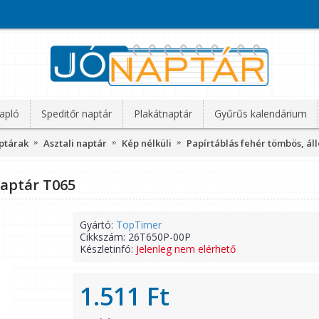
apló
Speditőr naptár
Plakátnaptár
Gyűrűs kalendárium
aptárak
Asztali naptár
Kép nélküli
Papírtáblás fehér tömbös, áll
naptár T065
Gyártó:
TopTimer
Cikkszám:
26T650P-00P
Készletinfó:
Jelenleg nem elérhető
1.511 Ft