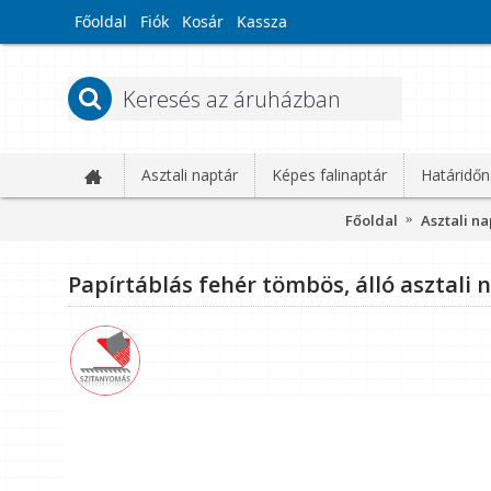
Főoldal
Fiók
Kosár
Kassza
Asztali naptár
Képes falinaptár
Határidőn
Főoldal
Asztali n
Papírtáblás fehér tömbös, álló asztali 