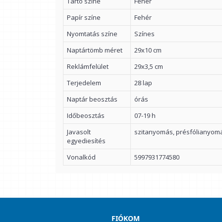
Tartó színe
Fehér
Papír színe
Fehér
Nyomtatás színe
Színes
Naptártömb méret
29x10 cm
Reklámfelület
29x3,5 cm
Terjedelem
28 lap
Naptár beosztás
órás
Időbeosztás
07-19 h
Javasolt
szitanyomás, présfólianyom
egyediesítés
Vonalkód
5997931774580
FIÓKOM