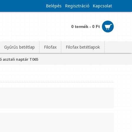
Belépés
Regisztráció
Kapcsolat
0 termék - 0 Ft
Gyűrűs betétlap
Filofax
Filofax betétlapok
ó asztali naptár T065