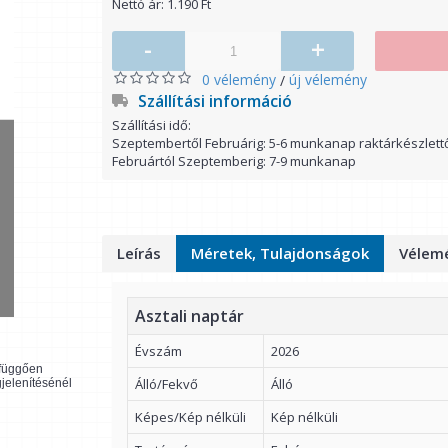
Nettó ár: 1.190 Ft
-
+
0 vélemény
új vélemény
/
Szállítási információ
Szállítási idő:
Szeptembertől Februárig: 5-6 munkanap raktárkészlett
Februártól Szeptemberig: 7-9 munkanap
Leírás
Méretek, Tulajdonságok
Vélemé
Asztali naptár
Évszám
2026
l függően
Álló/Fekvő
Álló
gjelenítésénél
Képes/Kép nélküli
Kép nélküli