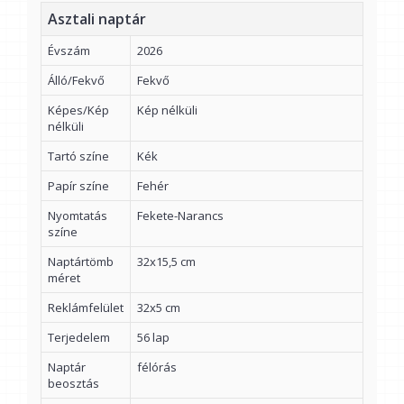
Asztali naptár
Évszám
2026
Álló/Fekvő
Fekvő
Képes/Kép
Kép nélküli
nélküli
Tartó színe
Kék
Papír színe
Fehér
Nyomtatás
Fekete-Narancs
színe
Naptártömb
32x15,5 cm
méret
Reklámfelület
32x5 cm
Terjedelem
56 lap
Naptár
félórás
beosztás