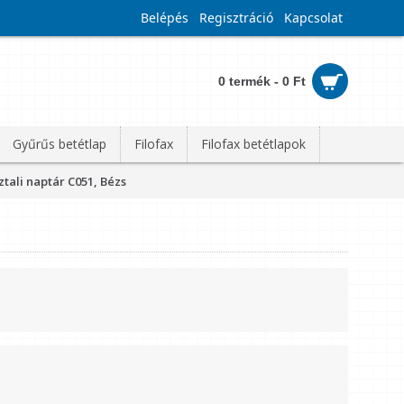
Belépés
Regisztráció
Kapcsolat
0 termék - 0 Ft
Gyűrűs betétlap
Filofax
Filofax betétlapok
tali naptár C051, Bézs