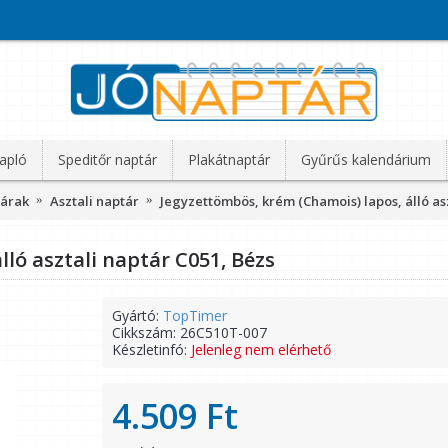
apló
Speditőr naptár
Plakátnaptár
Gyűrűs kalendárium
tárak
Asztali naptár
Jegyzettömbös, krém (Chamois) lapos, álló asz
ló asztali naptár C051, Bézs
Gyártó:
TopTimer
Cikkszám:
26C510T-007
Készletinfó:
Jelenleg nem elérhető
4.509 Ft