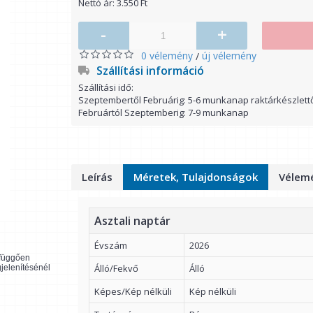
Nettó ár: 3.550 Ft
-
+
0 vélemény
új vélemény
/
Szállítási információ
Szállítási idő:
Szeptembertől Februárig: 5-6 munkanap raktárkészlett
Februártól Szeptemberig: 7-9 munkanap
Leírás
Méretek, Tulajdonságok
Vélemé
Asztali naptár
Évszám
2026
l függően
Álló/Fekvő
Álló
gjelenítésénél
Képes/Kép nélküli
Kép nélküli