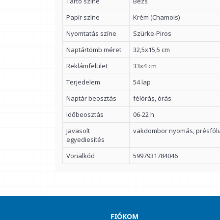
Tartó színe
Bézs
Papír színe
Krém (Chamois)
Nyomtatás színe
Szürke-Piros
Naptártömb méret
32,5x15,5 cm
Reklámfelület
33x4 cm
Terjedelem
54 lap
Naptár beosztás
félórás, órás
Időbeosztás
06-22 h
Javasolt
vakdombor nyomás, présfól
egyediesítés
Vonalkód
5997931784046
FIÓKOM