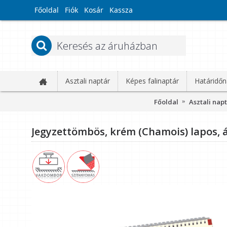
Főoldal
Fiók
Kosár
Kassza
Asztali naptár
Képes falinaptár
Határidőn
Főoldal
Asztali nap
Jegyzettömbös, krém (Chamois) lapos, ál