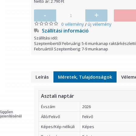
Nettó ár: 2.790 Ft
-
+
0 vélemény
új vélemény
/
Szállítási információ
Szállítási idő:
Szeptembertől Februárig: 5-6 munkanap raktárkészlett
Februártól Szeptemberig: 7-9 munkanap
Leírás
Méretek, Tulajdonságok
Vélemé
Asztali naptár
Évszám
2026
l függően
Álló/Fekvő
Fekvő
gjelenítésénél
Képes/Kép nélküli
Képes