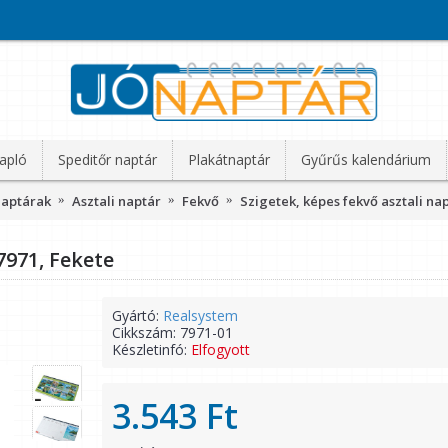
apló
Speditőr naptár
Plakátnaptár
Gyűrűs kalendárium
naptárak
Asztali naptár
Fekvő
Szigetek, képes fekvő asztali na
7971, Fekete
Gyártó:
Realsystem
Cikkszám:
7971-01
Készletinfó:
Elfogyott
3.543 Ft