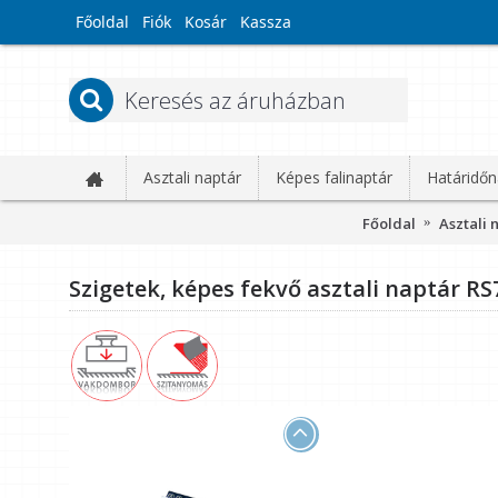
Főoldal
Fiók
Kosár
Kassza
Asztali naptár
Képes falinaptár
Határidőn
Főoldal
Asztali 
Szigetek, képes fekvő asztali naptár RS