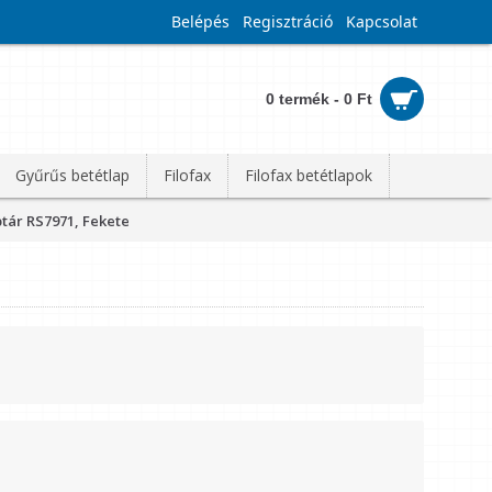
Belépés
Regisztráció
Kapcsolat
0 termék - 0 Ft
Gyűrűs betétlap
Filofax
Filofax betétlapok
ptár RS7971, Fekete