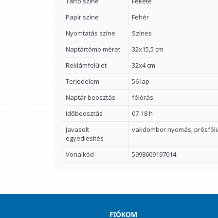
Tartó színe
Fekete
Papír színe
Fehér
Nyomtatás színe
Színes
Naptártömb méret
32x15,5 cm
Reklámfelület
32x4 cm
Terjedelem
56 lap
Naptár beosztás
félórás
Időbeosztás
07-18 h
Javasolt
vakdombor nyomás, présfól
egyediesítés
Vonalkód
5998609197014
FIÓKOM