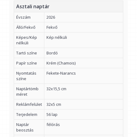
Asztali naptár
Évszám
2026
Álló/Fekvő
Fekvő
Képes/Kép
Kép nélküli
nélküli
Tartó színe
Bordó
Papír színe
Krém (Chamois)
Nyomtatás
Fekete-Narancs
színe
Naptártömb
32x15,5 cm
méret
Reklámfelület
32x5 cm
Terjedelem
56 lap
Naptár
félórás
beosztás