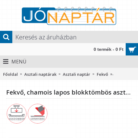
0 termék - 0 Ft
MENÜ
Főoldal
Asztali naptárak
Asztali naptár
Fekvő
Fekvő, cham
Fekvő, chamois lapos blokktömbös asztali asztali naptár RS7942, Bordó