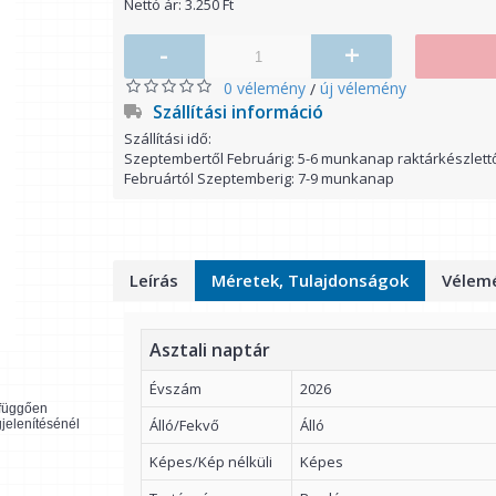
Nettó ár: 3.250 Ft
-
+
0 vélemény
új vélemény
/
Szállítási információ
Szállítási idő:
Szeptembertől Februárig: 5-6 munkanap raktárkészlett
Februártól Szeptemberig: 7-9 munkanap
Leírás
Méretek, Tulajdonságok
Vélemé
Asztali naptár
Évszám
2026
l függően
Álló/Fekvő
Álló
gjelenítésénél
Képes/Kép nélküli
Képes