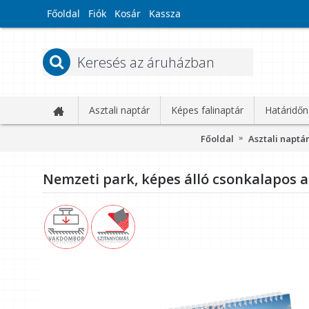
Főoldal
Fiók
Kosár
Kassza
Asztali naptár
Képes falinaptár
Határidőn
Főoldal
Asztali naptá
Nemzeti park, képes álló csonkalapos a