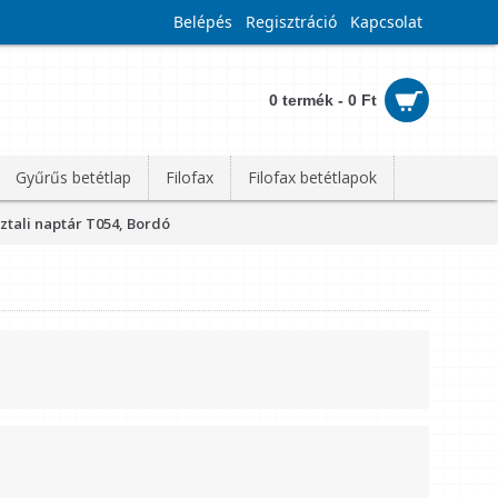
Belépés
Regisztráció
Kapcsolat
0 termék - 0 Ft
Gyűrűs betétlap
Filofax
Filofax betétlapok
ztali naptár T054, Bordó