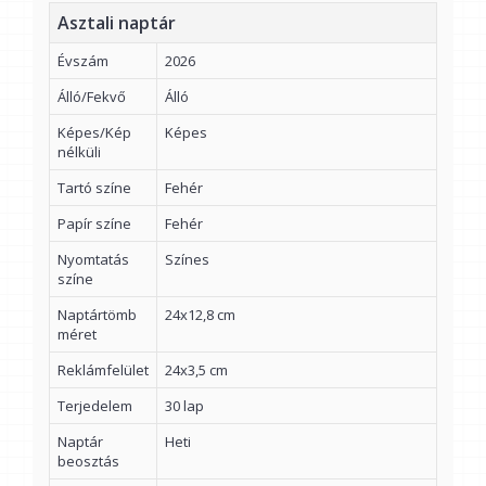
Asztali naptár
Évszám
2026
Álló/Fekvő
Álló
Képes/Kép
Képes
nélküli
Tartó színe
Fehér
Papír színe
Fehér
Nyomtatás
Színes
színe
Naptártömb
24x12,8 cm
méret
Reklámfelület
24x3,5 cm
Terjedelem
30 lap
Naptár
Heti
beosztás