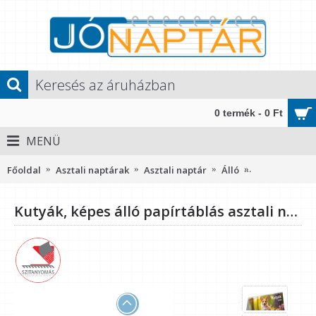
0 termék - 0 Ft
MENÜ
Főoldal
Asztali naptárak
Asztali naptár
Álló
Kutyák, képes 
Kutyák, képes álló papírtáblás asztali naptár T058