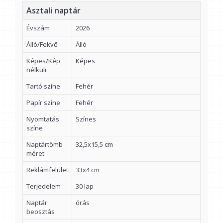
Asztali naptár
Évszám
2026
Álló/Fekvő
Álló
Képes/Kép
Képes
nélküli
Tartó színe
Fehér
Papír színe
Fehér
Nyomtatás
Színes
színe
Naptártömb
32,5x15,5 cm
méret
Reklámfelület
33x4 cm
Terjedelem
30 lap
Naptár
órás
beosztás