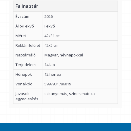
Falinaptár
Évszám
2026
Álló/Fekvő
Fekvő
Méret
42x31 cm
Reklámfelület
42x5 cm
Naptárháló
Magyar, névnapokkal
Terjedelem
14 lap
Hónapok
12 hónap
Vonalkód
5997931786019
Javasolt
szitanyomás, színes matrica
egyediesítés