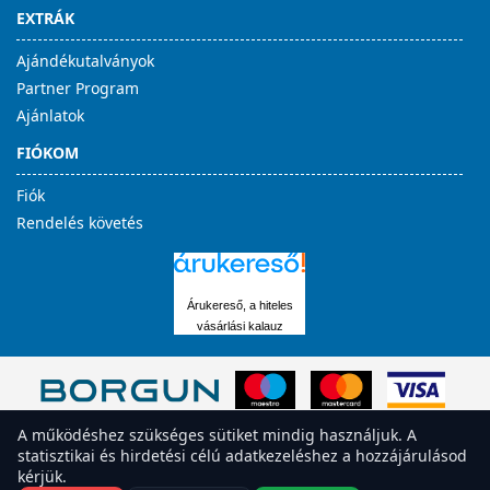
EXTRÁK
Ajándékutalványok
Partner Program
Ajánlatok
FIÓKOM
Fiók
Rendelés követés
Árukereső, a hiteles
vásárlási kalauz
A működéshez szükséges sütiket mindig használjuk. A
statisztikai és hirdetési célú adatkezeléshez a hozzájárulásod
kérjük.