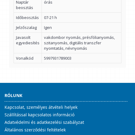
Naptár
órás
beosztás
Időbeosztás
07-21 h
Jelzőszalag
Igen
Javasolt
vakdombor nyomás, présfólianyomás,
egyediesítés
szitanyomás, digitális transzfer
nyomtatás, névnyomás
Vonalkód
5997931789003
RÓLUNK
Kapcsolat, személyes átvételi helyek
Szállítással kapcsolatos információ
Adatvédelmi és adatkezelési szabályzat
Általános szerződési feltételek