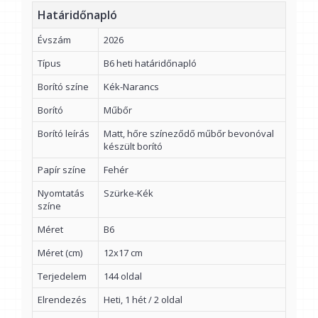
Határidőnapló
Évszám
2026
Típus
B6 heti határidőnapló
Borító színe
Kék-Narancs
Borító
Műbőr
Borító leírás
Matt, hőre színeződő műbőr bevonóval
készült borító
Papír színe
Fehér
Nyomtatás
Szürke-Kék
színe
Méret
B6
Méret (cm)
12x17 cm
Terjedelem
144 oldal
Elrendezés
Heti, 1 hét / 2 oldal