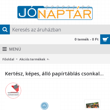
0 termék - 0 Ft
MENÜ
Főoldal
Akciós termékek
Kertész, képes, álló papírtáblás csonk
Kertész, képes, álló papírtáblás csonkalapos asztali naptár T054, Fehér