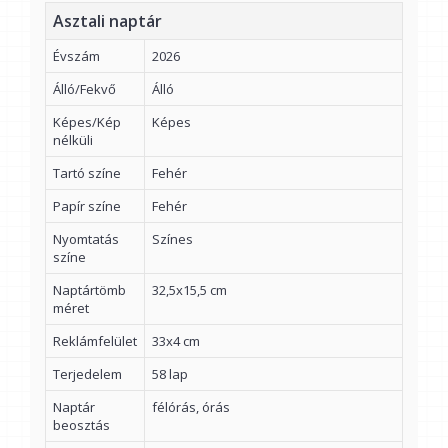
Asztali naptár
Évszám
2026
Álló/Fekvő
Álló
Képes/Kép
Képes
nélküli
Tartó színe
Fehér
Papír színe
Fehér
Nyomtatás
Színes
színe
Naptártömb
32,5x15,5 cm
méret
Reklámfelület
33x4 cm
Terjedelem
58 lap
Naptár
félórás, órás
beosztás