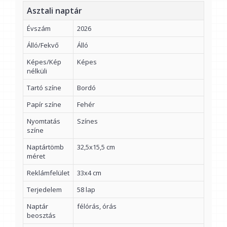
Asztali naptár
Évszám
2026
Álló/Fekvő
Álló
Képes/Kép
Képes
nélküli
Tartó színe
Bordó
Papír színe
Fehér
Nyomtatás
Színes
színe
Naptártömb
32,5x15,5 cm
méret
Reklámfelület
33x4 cm
Terjedelem
58 lap
Naptár
félórás, órás
beosztás