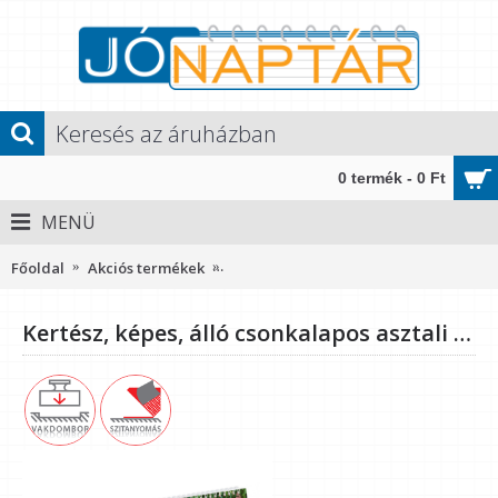
0 termék - 0 Ft
MENÜ
Főoldal
Akciós termékek
Kertész, képes, álló csonkalapos aszta
Kertész, képes, álló csonkalapos asztali naptár T054, Bordó