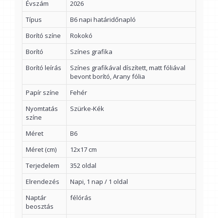
Évszám
2026
Típus
B6 napi határidőnapló
Borító színe
Rokokó
Borító
Színes grafika
Borító leírás
Színes grafikával díszített, matt fóliával
bevont borító, Arany fólia
Papír színe
Fehér
Nyomtatás
Szürke-Kék
színe
Méret
B6
Méret (cm)
12x17 cm
Terjedelem
352 oldal
Elrendezés
Napi, 1 nap / 1 oldal
Naptár
félórás
beosztás