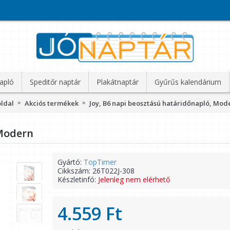
apló
Speditőr naptár
Plakátnaptár
Gyűrűs kalendárium
ldal
Akciós termékek
Joy, B6 napi beosztású határidőnapló, Mod
 Modern
Gyártó:
TopTimer
Cikkszám:
26T022J-308
Készletinfó:
Jelenleg nem elérhető
4.559 Ft