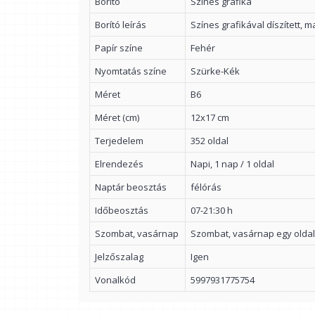
Borító
Színes grafika
Borító leírás
Színes grafikával díszített, m
Papír színe
Fehér
Nyomtatás színe
Szürke-Kék
Méret
B6
Méret (cm)
12x17 cm
Terjedelem
352 oldal
Elrendezés
Napi, 1 nap / 1 oldal
Naptár beosztás
félórás
Időbeosztás
07-21:30 h
Szombat, vasárnap
Szombat, vasárnap egy olda
Jelzőszalag
Igen
Vonalkód
5997931775754