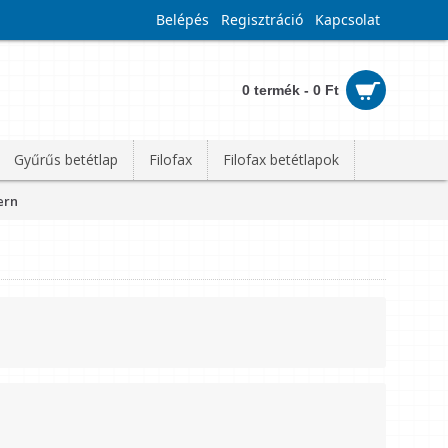
Belépés
Regisztráció
Kapcsolat
0 termék - 0 Ft
Gyűrűs betétlap
Filofax
Filofax betétlapok
ern