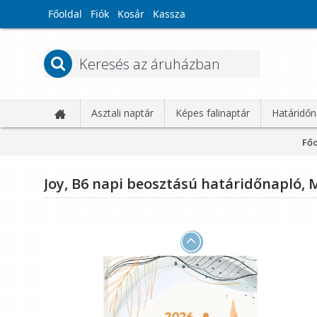
Főoldal
Fiók
Kosár
Kassza
Asztali naptár
Képes falinaptár
Határidőn
Főo
Joy, B6 napi beosztású határidőnapló,