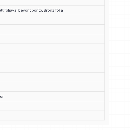
att fóliával bevont borító, Bronz fólia
lon