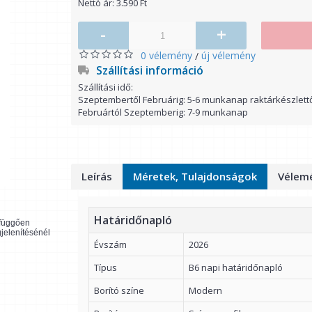
Nettó ár: 3.590 Ft
-
+
0 vélemény
új vélemény
/
Szállítási információ
Szállítási idő:
Szeptembertől Februárig: 5-6 munkanap raktárkészlett
Februártól Szeptemberig: 7-9 munkanap
Leírás
Méretek, Tulajdonságok
Vélemé
Határidőnapló
l függően
gjelenítésénél
Évszám
2026
Típus
B6 napi határidőnapló
Borító színe
Modern