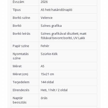
Évszám
2026
Típus
A5 heti határidőnapló
Borító színe
Velence
Borító
Színes grafika
Borító leírás
Színes grafikával díszített, matt
fóliával bevont borító, UV Lakk
Papír színe
Fehér
Nyomtatás
Szürke-Kék
színe
Méret
A5
Méret (cm)
15x21 cm
Terjedelem
144 oldal
Elrendezés
Heti, 1 hét / 2 oldal
Naptár
órás
beosztás