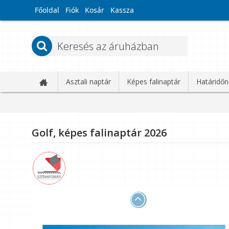
Főoldal
Fiók
Kosár
Kassza
Asztali naptár
Képes falinaptár
Határidőn
Golf, képes falinaptár 2026