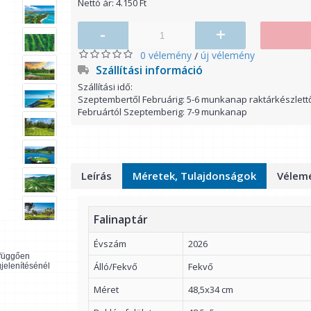
Nettó ár: 4.150 Ft
-
+
0 vélemény
új vélemény
/
Szállítási információ
Szállítási idő:
Szeptembertől Februárig: 5-6 munkanap raktárkészlett
Februártól Szeptemberig: 7-9 munkanap
Leírás
Méretek, Tulajdonságok
Vélemé
Falinaptár
Évszám
2026
l függően
Álló/Fekvő
Fekvő
gjelenítésénél
Méret
48,5x34 cm