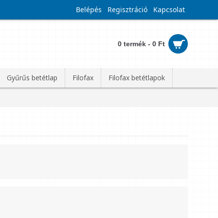
Belépés
Regisztráció
Kapcsolat
0 termék - 0 Ft
Gyűrűs betétlap
Filofax
Filofax betétlapok