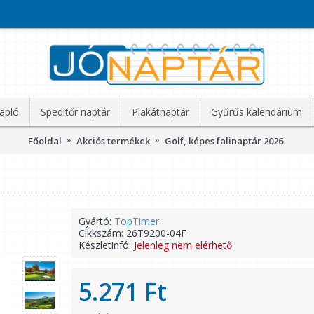
apló
Speditőr naptár
Plakátnaptár
Gyűrűs kalendárium
Főoldal
Akciós termékek
Golf, képes falinaptár 2026
Gyártó:
TopTimer
Cikkszám:
26T9200-04F
Készletinfó:
Jelenleg nem elérhető
5.271 Ft