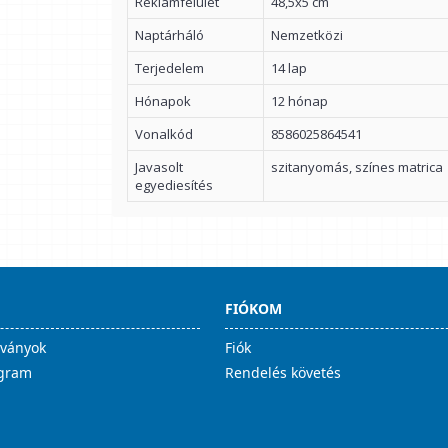
Reklámfelület
48,5x5 cm
Naptárháló
Nemzetközi
Terjedelem
14 lap
Hónapok
12 hónap
Vonalkód
8586025864541
Javasolt
szitanyomás, színes matrica
egyediesítés
FIÓKOM
lványok
Fiók
ogram
Rendelés követés